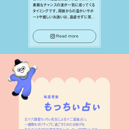
素敵なチャンスの波が⼀気に巡ってくる
タイミングです。周囲からの温かいサポ
ートや嬉しいお誘いは、遠慮せずに笑顔
で受け取りましょう。みんなと⼀緒に幸
せになっていくイメージを持って⼀歩を
踏み出して。⼀⼈⼀⼈の良いところが混
Read more
ざり合い、ハッピーな未来が形作られて
いきます。
毎週更新
五十六謀星もっちぃ先生による十二星座占い。
一週間をポジティブに過ごすためのお告げを、