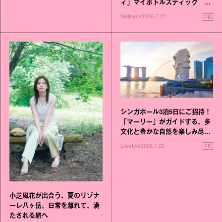
ィ」マイボトルスティック い
いこと毎日》シリーズが誕生
PR
Wellness
2026.7.27
シンガポール3泊5日にご招待！
「マーリー」がガイドする、多
文化と豊かな自然を楽しみ尽く
す旅
PR
Lifestyle
2026.7.22
小芝風花が出合う、夏のリゾナ
ーレ八ヶ岳。日常を離れて、満
たされる旅へ