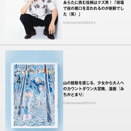
あらたに挑む役柄はクズ男！「現場
で役の悪口を言われるのが新鮮でし
た（笑）」
Entertainment
2026.8.4
山の鼓動を感じる、少女から大人へ
のカウントダウン大冒険。漫画『み
ちかとまり』
Entertainment
2026.8.4