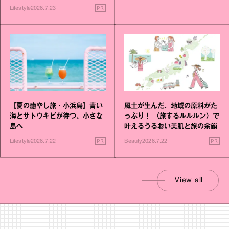
PR
Lifestyle
2026.7.23
【夏の癒やし旅・小浜島】青い
風土が生んだ、地域の原料がた
海とサトウキビが待つ、小さな
っぷり！ 〈旅するルルルン〉で
島へ
叶えるうるおい美肌と旅の余韻
PR
PR
Lifestyle
2026.7.22
Beauty
2026.7.22
View all