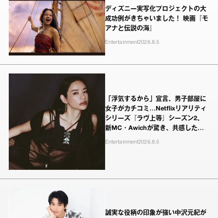
ディズニー実写化プロジェクトの大
成功例がきちゃいました！ 映画『モ
アナと伝説の海』
Entertainment
2026.8.5
「浮気するから」宣言、男子部屋に
女子がカチコミ…Netflixリアリティ
シリーズ『ラヴ上等』シーズン2、
新MC・Awichが驚き、共感したヤ
ンキーたちの本気の恋模様
Entertainment
2026.8.5
誠実な役柄の印象が強い中沢元紀が