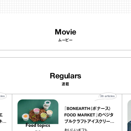
Movie
ムービー
Regulars
連載
40
articles
36
articles
『BONEARTH（ボナース）
アトリエ
FOOD MARKET』のベジタ
ープ キャ
ブルクラフトアイスクリーム
chico
｜真野知子の「おいしいギフ
おいしいギフト