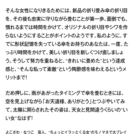
そんな女性になりきるためには、新品の折り畳み傘の折り目
を、その後も忠実に守りながら畳むことが第一歩。面倒でも、
慣れるまでは時間をかけて、オリジナルの折り目やシワを作
らないようにすることがポイントのようです。私のように、す
でに形状記憶を失っている傘をお持ちのあなたは、一度、た
っぷり時間をかけて、美しい折り目を新しくつけ直しましょ
う。そうして努力を重ねると、“きれいに畳めた”という達成
感と、“そんな私って素敵”という陶酔感を味わえるというメ
リットまで！
だめ押しに、雨があがったタイミングで傘を畳むときには、
空を見上げながら「お天道様、ありがとう」とつぶやいてみ
て。太陽に照らされたその姿は、天女と見間違うくらいの“い
い女”なはず！
よこさわ・なつこ 芸人。“ちょっとイラッとくる女”のモノマネで大ブレイ