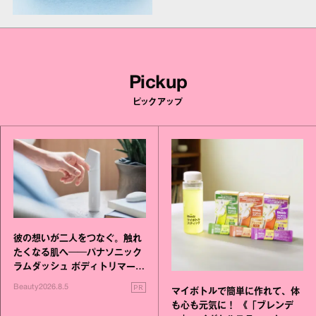
Pickup
ピックアップ
彼の想いが二人をつなぐ。触れ
たくなる肌へ──パナソニック
ラムダッシュ ボディトリマーが
進化！
PR
Beauty
2026.8.5
マイボトルで簡単に作れて、体
も心も元気に！ 《「ブレンデ