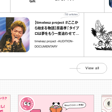
ト」
53
articles
【timelesz project ＃ここか
ら始まる物語】原嘉孝「タイプ
ロは夢をもう一度追わせてく
れた場所」
timelesz project -AUDITION-
DOCUMENTARY
View all