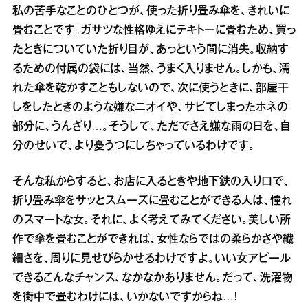
私の苦手なことのひとつが、使った折り畳み傘を、きれいに
畳むことです。ガサツな性格ゆえにテキトーに畳むため、買っ
たときについていた折り目が、あっという間に消失。収納す
るための付属の袋には、当然、うまく入りません。しかも、濡
れた傘を乾かすこともしないので、次に使うときに、部屋干
しをしたときのような嫌なニオイや、サビてしまったホネの
部分に、うんざり…。そうして、ただでさえ嫌な雨の日を、自
分のせいで、より憂うつにしちゃっているわけです。
そんな私からすると、お店に入るときや地下鉄の入り口で、
折り畳み傘をサッとスムーズに畳むことができる人は、憧れ
のスマートな女。それに、よく考えてみてください。美しい所
作で傘を畳むことができれば、女性ならではの柔らかさや繊
細さを、周りに見せびらかせるわけですよ。いい女アピール
できるこんなチャンス、なかなかありません。だって、洗濯物
を街中で畳むわけには、いかないですからね…！