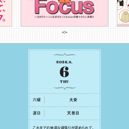
2026
.
8
.
6
THU
六曜
⼤安
選日
天恩⽇
これまでの地道な頑張りが認められて、