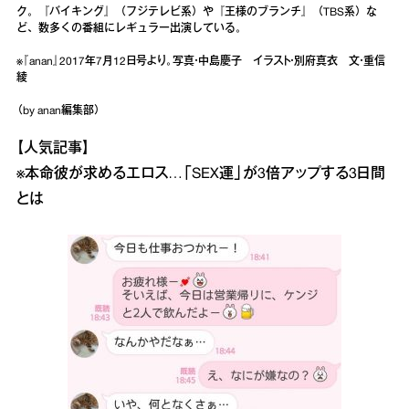
ク。『バイキング』（フジテレビ系）や『王様のブランチ』（TBS系）な
ど、数多くの番組にレギュラー出演している。
※『anan』2017年7月12日号より。写真・中島慶子 イラスト・別府真衣 文・重信
綾
（by anan編集部）
【人気記事】
※本命彼が求めるエロス…「SEX運」が3倍アップする3日間
とは