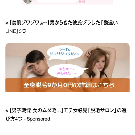
※
【鳥肌ゾワゾワぁ～】男からきた彼氏ヅラした「勘違い
LINE」3つ
※
【男子戦慄！女のムダ毛…】モテ女必見「脱毛サロン」の選
び方4つ - Sponsored