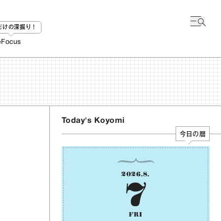
bだけの深掘り！
e
Focus
Today's Koyomi
今日の暦
2026
.
8
.
7
FRI