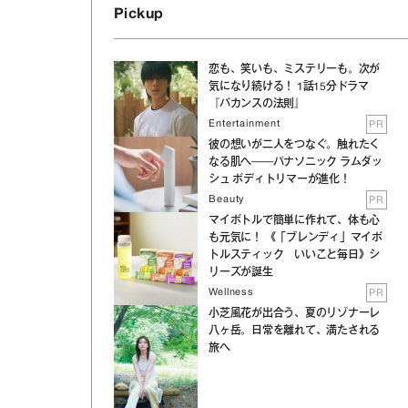
Pickup
恋も、笑いも、ミステリーも。次が
気になり続ける！ 1話15分ドラマ
『バカンスの法則』
Entertainment
PR
彼の想いが二人をつなぐ。触れたく
なる肌へ──パナソニック ラムダッ
シュ ボディトリマーが進化！
Beauty
PR
マイボトルで簡単に作れて、体も心
も元気に！ 《「ブレンディ」マイボ
トルスティック いいこと毎日》シ
リーズが誕生
Wellness
PR
小芝風花が出合う、夏のリゾナーレ
八ヶ岳。日常を離れて、満たされる
旅へ