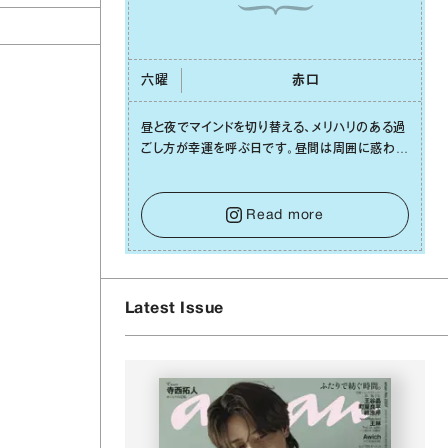
六曜
⾚⼝
昼と夜でマインドを切り替える、メリハリのある過
メ
ごし⽅が幸運を呼ぶ⽇です。昼間は周囲に惑わさ
れず、「⾃分の本分を淡々と全うする」ブレない軸
をキープして。そして夜は、疲れや寂しさから⽢
い⾔葉に流されないよう、⼼にしっかりブレーキ
Read more
をかけること。この意識の切り替えが、あなたに
確かな安⼼感をもたらすはずです。
Latest Issue