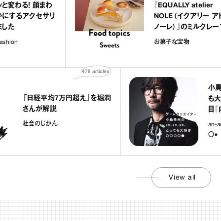
印象がパッと変わる！ 顔まわ
『EQUALLY 
りを華やかにするアクセサリ
NOLE（イ
ーを集めました
ノーレ）』の
ラメルバニー
Antenna / Fashion
お菓子な宝物
の“お菓子な
478
articles
小島秀夫のan‐
日経平均7万円超え」を堀潤
も大好き○○○
んが解説
目『内視鏡決
会のじかん
an-an-an、
〇●
View all