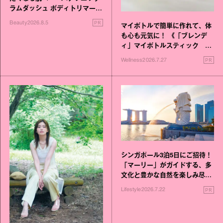
ラムダッシュ ボディトリマーが
進化！
PR
Beauty
2026.8.5
マイボトルで簡単に作れて、体
も心も元気に！ 《「ブレンデ
ィ」マイボトルスティック い
いこと毎日》シリーズが誕生
PR
Wellness
2026.7.27
シンガポール3泊5日にご招待！
「マーリー」がガイドする、多
文化と豊かな自然を楽しみ尽く
す旅
PR
Lifestyle
2026.7.22