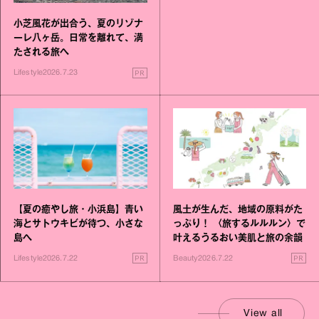
小芝風花が出合う、夏のリゾナ
ーレ八ヶ岳。日常を離れて、満
たされる旅へ
PR
Lifestyle
2026.7.23
【夏の癒やし旅・小浜島】青い
風土が生んだ、地域の原料がた
海とサトウキビが待つ、小さな
っぷり！ 〈旅するルルルン〉で
島へ
叶えるうるおい美肌と旅の余韻
PR
PR
Lifestyle
2026.7.22
Beauty
2026.7.22
View all