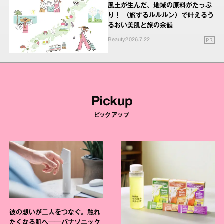
風土が生んだ、地域の原料がたっぷ
り！ 〈旅するルルルン〉で叶えるう
るおい美肌と旅の余韻
PR
Beauty
2026.7.22
Pickup
ピックアップ
彼の想いが二人をつなぐ。触れ
たくなる肌へ──パナソニック