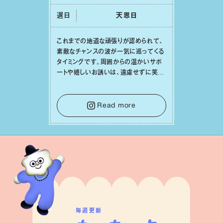
選日
天恩⽇
これまでの地道な頑張りが認められて、
素敵なチャンスの波が⼀気に巡ってくる
タイミングです。周囲からの温かいサポ
ートや嬉しいお誘いは、遠慮せずに笑顔
で受け取りましょう。みんなと⼀緒に幸
せになっていくイメージを持って⼀歩を
踏み出して。⼀⼈⼀⼈の良いところが混
Read more
ざり合い、ハッピーな未来が形作られて
いきます。
毎週更新