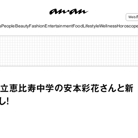
We
s
People
Beauty
Fashion
Entertainment
Food
Lifestyle
Wellness
Horoscop
m】私立恵比寿中学の安本彩花さんと新
し！