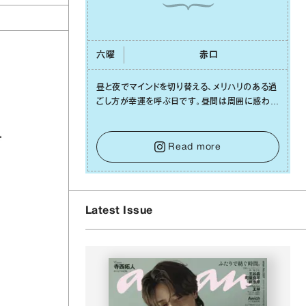
六曜
⾚⼝
昼と夜でマインドを切り替える、メリハリのある過
ごし⽅が幸運を呼ぶ⽇です。昼間は周囲に惑わさ
れず、「⾃分の本分を淡々と全うする」ブレない軸
をキープして。そして夜は、疲れや寂しさから⽢
い⾔葉に流されないよう、⼼にしっかりブレーキ
Read more
をかけること。この意識の切り替えが、あなたに
確かな安⼼感をもたらすはずです。
Latest Issue