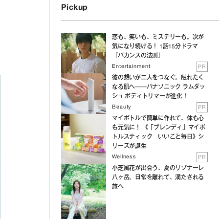
Pickup
恋も、笑いも、ミステリーも。次が
気になり続ける！ 1話15分ドラマ
『バカンスの法則』
Entertainment
PR
彼の想いが二人をつなぐ。触れたく
なる肌へ──パナソニック ラムダッ
シュ ボディトリマーが進化！
Beauty
PR
マイボトルで簡単に作れて、体も心
も元気に！ 《「ブレンディ」マイボ
トルスティック いいこと毎日》シ
リーズが誕生
Wellness
PR
小芝風花が出合う、夏のリゾナーレ
八ヶ岳。日常を離れて、満たされる
旅へ