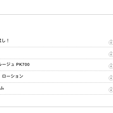
試し！
ルージュ PK700
ト ローション
ァム