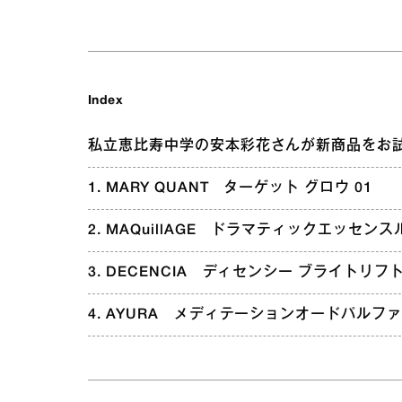
Index
私立恵比寿中学の安本彩花さんが新商品をお
1. MARY QUANT ターゲット グロウ 01
2. MAQuillAGE ドラマティックエッセンス
3. DECENCIA ディセンシー ブライトリフ
4. AYURA メディテーションオードパルフ