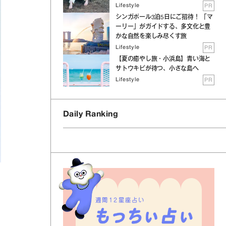
Lifestyle
PR
シンガポール3泊5日にご招待！ 「マ
ーリー」がガイドする、多文化と豊
かな自然を楽しみ尽くす旅
Lifestyle
PR
【夏の癒やし旅・小浜島】青い海と
サトウキビが待つ、小さな島へ
Lifestyle
PR
Daily Ranking
週間12星座占い