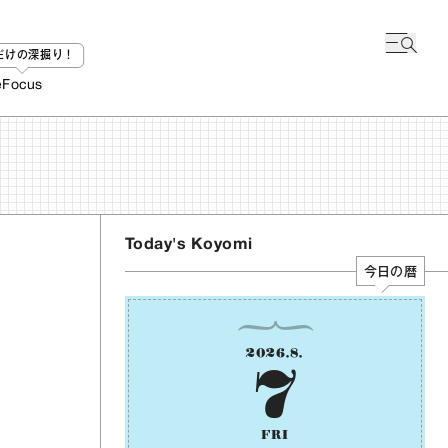
bだけの深掘り！
e
Focus
Today's Koyomi
今日の暦
2026
.
8
.
7
FRI