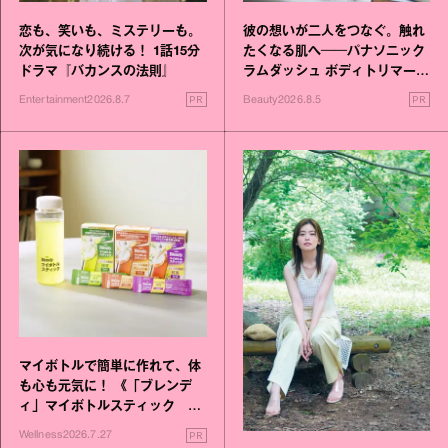
恋も、笑いも、ミステリーも。
彼の想いが二人をつなぐ。触れ
次が気になり続ける！ 1話15分
たくなる肌へ──パナソニック
ドラマ『バカンスの法則』
ラムダッシュ ボディトリマーが
進化！
PR
PR
Entertainment
2026.8.7
Beauty
2026.8.5
マイボトルで簡単に作れて、体
も心も元気に！ 《「ブレンデ
ィ」マイボトルスティック い
いこと毎日》シリーズが誕生
PR
Wellness
2026.7.27