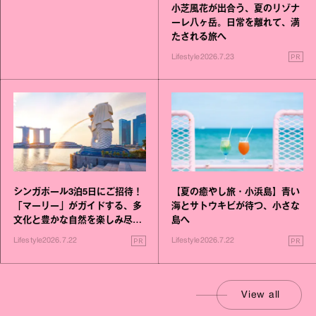
小芝風花が出合う、夏のリゾナ
ーレ八ヶ岳。日常を離れて、満
たされる旅へ
PR
Lifestyle
2026.7.23
シンガポール3泊5日にご招待！
【夏の癒やし旅・小浜島】青い
「マーリー」がガイドする、多
海とサトウキビが待つ、小さな
文化と豊かな自然を楽しみ尽く
島へ
す旅
PR
PR
Lifestyle
2026.7.22
Lifestyle
2026.7.22
View all