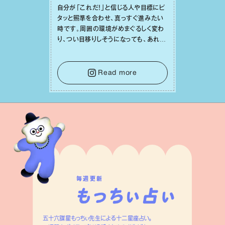
⾃分が「これだ！」と信じる⼈や⽬標にピ
タッと照準を合わせ、真っすぐ進みたい
時です。周囲の環境がめまぐるしく変わ
り、つい⽬移りしそうになっても、あれこ
れ迷う必要はありません。余計なノイズ
をそっと⼿放し、⽬の前のことに集中しま
しょう。そのブレない決意が、あなたにと
Read more
って有意義で安定した成果を引き寄せま
す。
毎週更新
五十六謀星もっちぃ先生による十二星座占い。