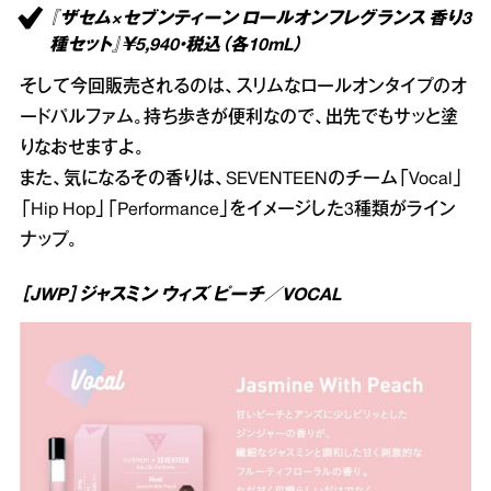
『ザセム×セブンティーン ロールオンフレグランス 香り3
種セット』￥5,940・税込（各10mL）
そして今回販売されるのは、スリムなロールオンタイプのオ
ードパルファム。持ち歩きが便利なので、出先でもサッと塗
りなおせますよ。
また、気になるその香りは、SEVENTEENのチーム「Vocal」
「Hip Hop」「Performance」をイメージした3種類がライン
ナップ。
［JWP］ジャスミン ウィズ ピーチ／VOCAL