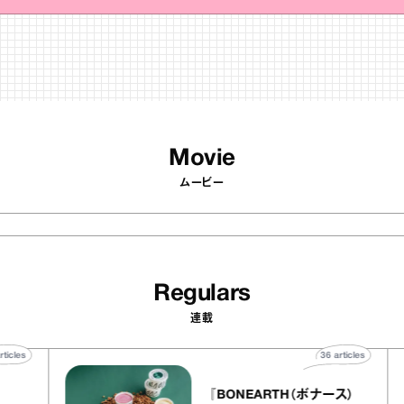
Movie
ムービー
Regulars
連載
40
articles
36
articles
ier
『BONEARTH（ボナース）