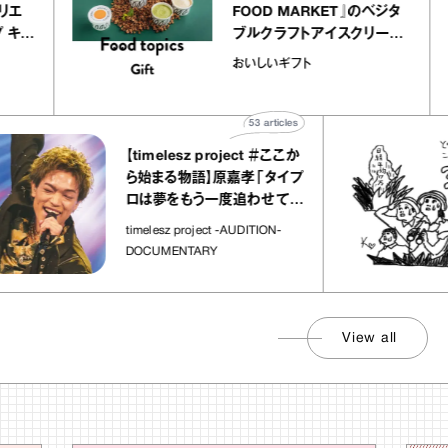
ー アトリエ
FOOD MARKET』のベジタ
クレープ キャ
ブルクラフトアイスクリーム
か｜chico
｜真野知子の「おいしいギ
おいしいギフト
”
ト」
53
articles
【timelesz project ＃ここか
ら始まる物語】原嘉孝「タイプ
ロは夢をもう一度追わせてく
れた場所」
timelesz project -AUDITION-
DOCUMENTARY
View all