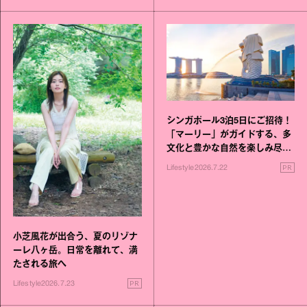
シンガポール3泊5日にご招待！
「マーリー」がガイドする、多
文化と豊かな自然を楽しみ尽く
す旅
PR
Lifestyle
2026.7.22
小芝風花が出合う、夏のリゾナ
ーレ八ヶ岳。日常を離れて、満
たされる旅へ
PR
Lifestyle
2026.7.23