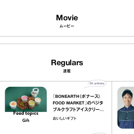
Movie
ムービー
Regulars
連載
es
36
articles
『BONEARTH（ボナース）
エ
FOOD MARKET』のベジタ
ャ
ブルクラフトアイスクリーム
o
｜真野知子の「おいしいギフ
おいしいギフト
ト」