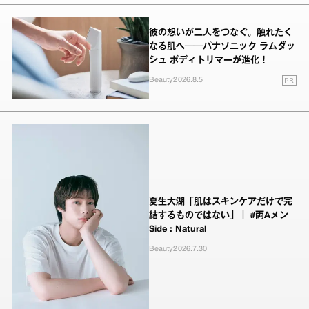
彼の想いが二人をつなぐ。触れたく
なる肌へ──パナソニック ラムダッ
シュ ボディトリマーが進化！
PR
Beauty
2026.8.5
夏生大湖「肌はスキンケアだけで完
結するものではない」｜ #両Aメン
Side : Natural
Beauty
2026.7.30