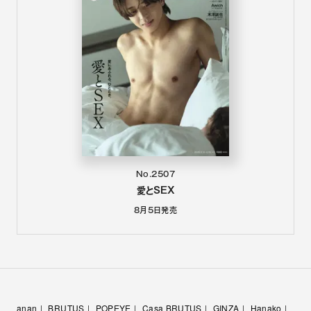
No.2507
愛とSEX
8月5日
発売
anan
BRUTUS
POPEYE
Casa BRUTUS
GINZA
Hanako