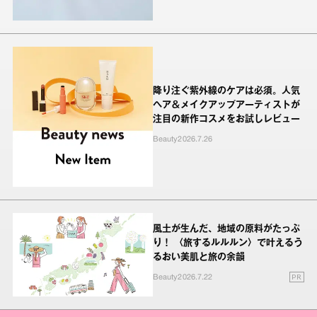
降り注ぐ紫外線のケアは必須。人気
ヘア＆メイクアップアーティストが
注目の新作コスメをお試しレビュー
Beauty
2026.7.26
風土が生んだ、地域の原料がたっぷ
り！ 〈旅するルルルン〉で叶えるう
るおい美肌と旅の余韻
PR
Beauty
2026.7.22