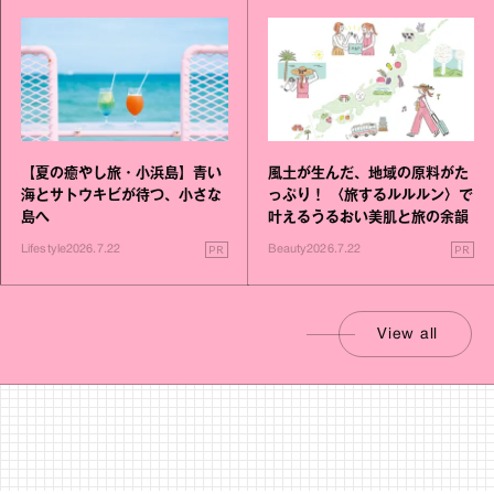
【夏の癒やし旅・小浜島】青い
風土が生んだ、地域の原料がた
海とサトウキビが待つ、小さな
っぷり！ 〈旅するルルルン〉で
島へ
叶えるうるおい美肌と旅の余韻
PR
PR
Lifestyle
2026.7.22
Beauty
2026.7.22
View all