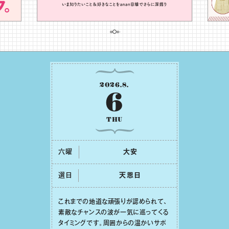
2026
.
8
.
6
THU
六曜
⼤安
選日
天恩⽇
これまでの地道な頑張りが認められて、
素敵なチャンスの波が⼀気に巡ってくる
タイミングです。周囲からの温かいサポ