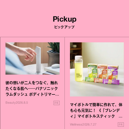
Pickup
ピックアップ
彼の想いが二人をつなぐ。触れ
たくなる肌へ──パナソニック
ラムダッシュ ボディトリマーが
進化！
PR
Beauty
2026.8.5
マイボトルで簡単に作れて、体
も心も元気に！ 《「ブレンデ
ィ」マイボトルスティック い
いこと毎日》シリーズが誕生
PR
Wellness
2026.7.27