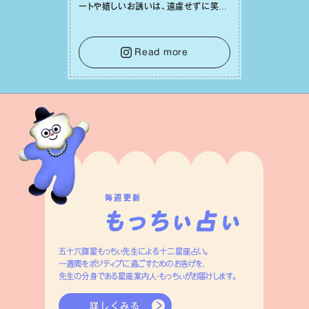
ートや嬉しいお誘いは、遠慮せずに笑顔
で受け取りましょう。みんなと⼀緒に幸
せになっていくイメージを持って⼀歩を
踏み出して。⼀⼈⼀⼈の良いところが混
Read more
ざり合い、ハッピーな未来が形作られて
いきます。
毎週更新
五十六謀星もっちぃ先生による十二星座占い。
一週間をポジティブに過ごすためのお告げを、
先生の分身である星座案内人・もっちぃがお届けします。
詳しくみる