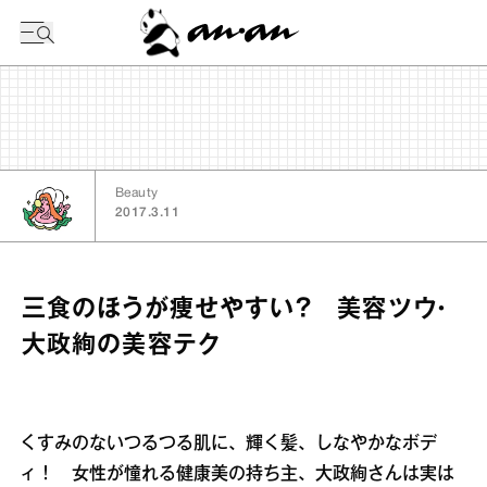
今日の暦
Beauty
2017.3.11
三食のほうが痩せやすい？ 美容ツウ・
大政絢の美容テク
くすみのないつるつる肌に、輝く髪、しなやかなボデ
ィ！ 女性が憧れる健康美の持ち主、大政絢さんは実は