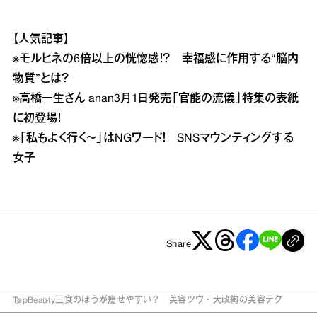
【人気記事】
※
モルヒネの6倍以上の恍惚感！？ 幸福感に作用する“脳内
物質”とは？
※
高橋一生さん anan3月1日発売「官能の流儀」特集の表紙
に初登場！
※
「私もよく行く～」はNGワード！ SNSマウンティングする
女子
Share
Top
Beauty
三食のほうが痩せやすい？ 美容ツウ・大政絢の美容テク