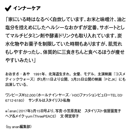
インナーケア
「家にいる時はなるべく自炊しています。お米と味噌汁、油と
塩分を控えめにしたヘルシーなおかずが定番。サポートとし
てマルチビタミン剤や酵素ドリンクも取り入れています。炭
水化物やお菓子を制限していた時期もありますが、肌荒れ
もしやすかったし、体質的に三食きちんと食べるほうが痩せ
やすいみたい」
おおまさ・あや 1991年、北海道生まれ。女優、モデル。主演映画『コスメ
ティックウォーズ』が3月11日より公開。3月25日公開の映画『PとJK』にも
出演している。
ワンピース￥52,000（ホールナインヤーズ／H3OファッションビュローTEL：03・
6712・6180） サンダルはスタイリスト私物
※『anan』2017年3月15日号より。写真・小笠原真紀 スタイリスト・仮屋薗寛子
ヘア＆メイク・yum（ThreePEACE） 文・間宮寧子
（by anan編集部）