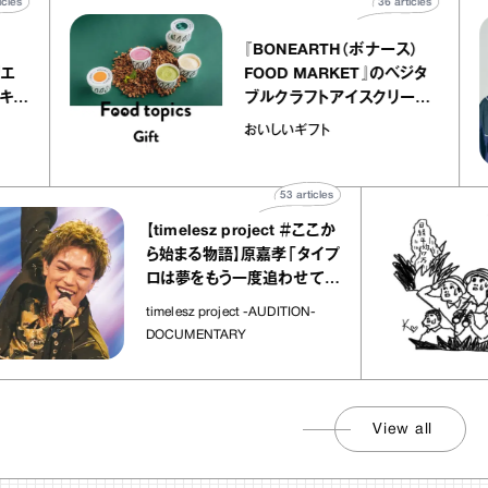
40
articles
36
articles
『BONEARTH（ボナース）
 アトリエ
FOOD MARKET』のベジタ
ープ キャ
ブルクラフトアイスクリーム
chico
｜真野知子の「おいしいギフ
おいしいギフト
ト」
53
articles
【timelesz project ＃ここか
ら始まる物語】原嘉孝「タイプ
ロは夢をもう一度追わせてく
れた場所」
timelesz project -AUDITION-
DOCUMENTARY
View all