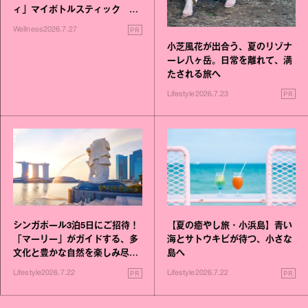
ィ」マイボトルスティック い
いこと毎日》シリーズが誕生
PR
Wellness
2026.7.27
小芝風花が出合う、夏のリゾナ
ーレ八ヶ岳。日常を離れて、満
たされる旅へ
PR
Lifestyle
2026.7.23
シンガポール3泊5日にご招待！
【夏の癒やし旅・小浜島】青い
「マーリー」がガイドする、多
海とサトウキビが待つ、小さな
文化と豊かな自然を楽しみ尽く
島へ
す旅
PR
PR
Lifestyle
2026.7.22
Lifestyle
2026.7.22