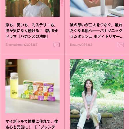
恋も、笑いも、ミステリーも。
彼の想いが二人をつなぐ。触れ
次が気になり続ける！ 1話15分
たくなる肌へ──パナソニック
ドラマ『バカンスの法則』
ラムダッシュ ボディトリマーが
進化！
PR
PR
Entertainment
2026.8.7
Beauty
2026.8.5
マイボトルで簡単に作れて、体
も心も元気に！ 《「ブレンデ