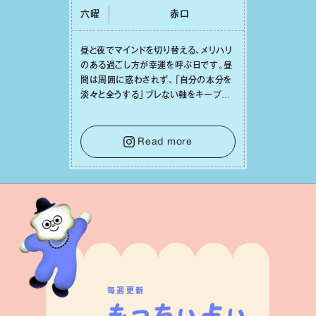
六曜
⾚⼝
昼と夜でマインドを切り替える、メリハリ
のある過ごし⽅が幸運を呼ぶ⽇です。昼
間は周囲に惑わされず、「⾃分の本分を
淡々と全うする」ブレない軸をキープし
て。そして夜は、疲れや寂しさから⽢い
⾔葉に流されないよう、⼼にしっかりブ
レーキをかけること。この意識の切り替
Read more
えが、あなたに確かな安⼼感をもたらす
はずです。
毎週更新