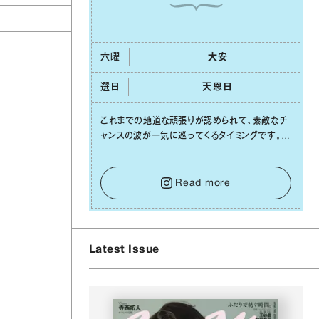
六曜
⼤安
選日
天恩⽇
ト
これまでの地道な頑張りが認められて、素敵なチ
ャンスの波が⼀気に巡ってくるタイミングです。周
囲からの温かいサポートや嬉しいお誘いは、遠慮
せずに笑顔で受け取りましょう。みんなと⼀緒に
幸せになっていくイメージを持って⼀歩を踏み出
Read more
して。⼀⼈⼀⼈の良いところが混ざり合い、ハッピ
ーな未来が形作られていきます。
Latest Issue