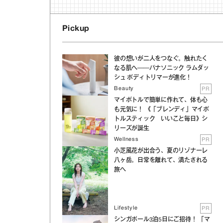
Pickup
彼の想いが二人をつなぐ。触れたく
なる肌へ──パナソニック ラムダッ
シュ ボディトリマーが進化！
Beauty
PR
マイボトルで簡単に作れて、体も心
も元気に！ 《「ブレンディ」マイボ
トルスティック いいこと毎日》シ
リーズが誕生
Wellness
PR
小芝風花が出合う、夏のリゾナーレ
八ヶ岳。日常を離れて、満たされる
旅へ
Lifestyle
PR
シンガポール3泊5日にご招待！ 「マ