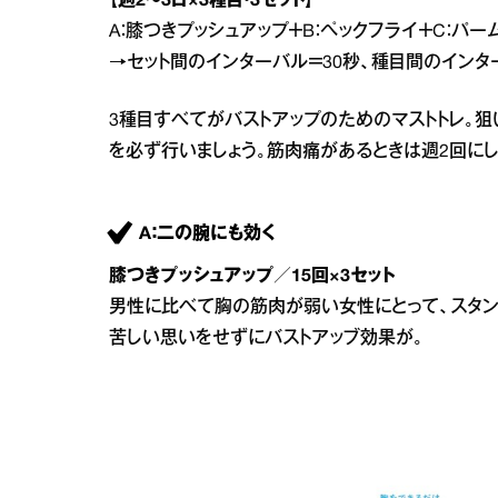
【週2～3日×3種目・3セット】
A：膝つきプッシュアップ＋B：ペックフライ＋C：パー
→セット間のインターバル＝30秒、種目間のインター
3種目すべてがバストアップのためのマストトレ。
を必ず行いましょう。筋肉痛があるときは週2回に
A：二の腕にも効く
膝つきプッシュアップ／15回×3セット
男性に比べて胸の筋肉が弱い女性にとって、スタン
苦しい思いをせずにバストアッブ効果が。