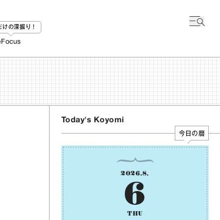
bだけの深掘り！
e
Focus
Today's Koyomi
今日の暦
2026
.
8
.
6
THU