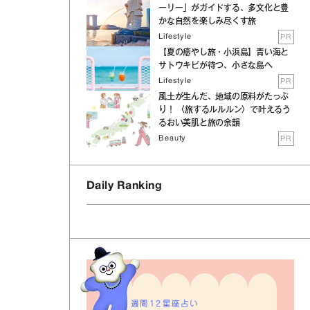
ーリー」がガイドする、多文化と豊
かな自然を楽しみ尽くす旅
Lifestyle
PR
【夏の癒やし旅・小浜島】青い海と
サトウキビが待つ、小さな島へ
Lifestyle
PR
風土が生んだ、地域の原料がたっぷ
り！ 〈旅するルルルン〉で叶えるう
るおい美肌と旅の余韻
Beauty
PR
Daily Ranking
週間12星座占い