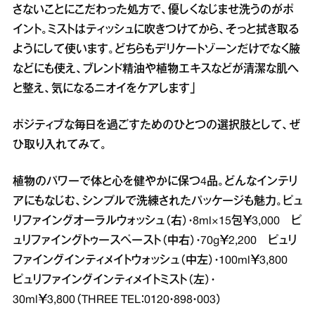
さないことにこだわった処方で、優しくなじませ洗うのがポ
イント。ミストはティッシュに吹きつけてから、そっと拭き取る
ようにして使います。どちらもデリケートゾーンだけでなく腋
などにも使え、ブレンド精油や植物エキスなどが清潔な肌へ
と整え、気になるニオイをケアします」
ポジティブな毎日を過ごすためのひとつの選択肢として、ぜ
ひ取り入れてみて。
植物のパワーで体と心を健やかに保つ4品。どんなインテリ
アにもなじむ、シンプルで洗練されたパッケージも魅力。ピュ
リファイングオーラルウォッシュ（右）・8ml×15包￥3,000 ピ
ュリファイングトゥースペースト（中右）・70g￥2,200 ピュリ
ファイングインティメイトウォッシュ（中左）・100ml￥3,800
ピュリファイングインティメイトミスト（左）・
30ml￥3,800（THREE TEL：0120・898・003）