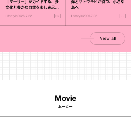
「マーリー」がガイドする、多
海とサトウキビが待つ、小さな
文化と豊かな自然を楽しみ尽く
島へ
す旅
PR
PR
Lifestyle
2026.7.22
Lifestyle
2026.7.22
View all
Movie
ムービー