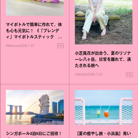
マイボトルで簡単に作れて、体
も心も元気に！ 《「ブレンデ
ィ」マイボトルスティック い
いこと毎日》シリーズが誕生
PR
Wellness
2026.7.27
小芝風花が出合う、夏のリゾナ
ーレ八ヶ岳。日常を離れて、満
たされる旅へ
PR
Lifestyle
2026.7.23
シンガポール3泊5日にご招待！
【夏の癒やし旅・小浜島】青い