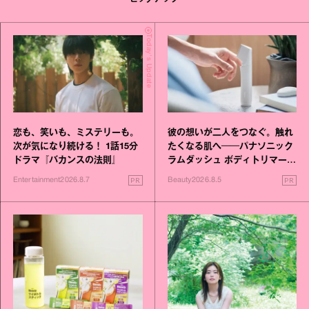
Today's Update
恋も、笑いも、ミステリーも。
彼の想いが二人をつなぐ。触れ
次が気になり続ける！ 1話15分
たくなる肌へ──パナソニック
ドラマ『バカンスの法則』
ラムダッシュ ボディトリマーが
進化！
PR
PR
Entertainment
2026.8.7
Beauty
2026.8.5