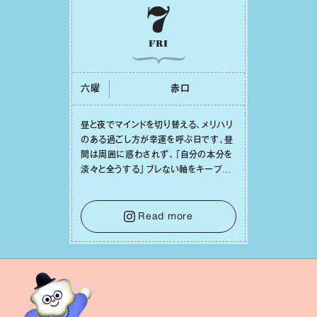
7
FRI
六曜
⾚⼝
昼と夜でマインドを切り替える、メリハリ
のある過ごし⽅が幸運を呼ぶ⽇です。昼
間は周囲に惑わされず、「⾃分の本分を
淡々と全うする」ブレない軸をキープし
て。そして夜は、疲れや寂しさから⽢い
⾔葉に流されないよう、⼼にしっかりブ
レーキをかけること。この意識の切り替
Read more
えが、あなたに確かな安⼼感をもたらす
はずです。