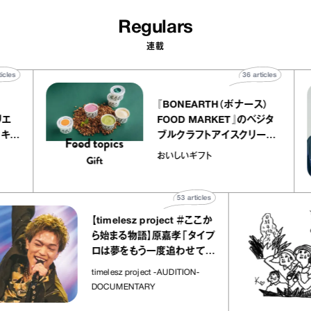
Regulars
連載
40
articles
36
articles
r
『BONEARTH（ボナース）
 アトリエ
FOOD MARKET』のベジタ
ープ キャ
ブルクラフトアイスクリーム
｜chico
｜真野知子の「おいしいギフ
おいしいギフト
ト」
53
articles
【timelesz project ＃ここか
ら始まる物語】原嘉孝「タイプ
ロは夢をもう一度追わせてく
れた場所」
timelesz project -AUDITION-
DOCUMENTARY