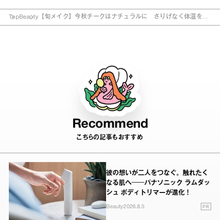
Top
Beauty
【旬メイク】今秋チークはナチュラルに さりげなく体温を演
出
Recommend
こちらの記事もおすすめ
彼の想いが二人をつなぐ。触れたく
なる肌へ──パナソニック ラムダッ
シュ ボディトリマーが進化！
PR
Beauty
2026.8.5