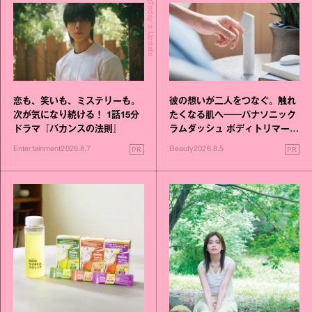
Today's Update
恋も、笑いも、ミステリーも。
彼の想いが二人をつなぐ。触れ
次が気になり続ける！ 1話15分
たくなる肌へ──パナソニック
ドラマ『バカンスの法則』
ラムダッシュ ボディトリマーが
進化！
PR
PR
Entertainment
2026.8.7
Beauty
2026.8.5