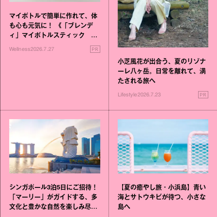
マイボトルで簡単に作れて、体
も心も元気に！ 《「ブレンデ
ィ」マイボトルスティック い
いこと毎日》シリーズが誕生
PR
Wellness
2026.7.27
小芝風花が出合う、夏のリゾナ
ーレ八ヶ岳。日常を離れて、満
たされる旅へ
PR
Lifestyle
2026.7.23
シンガポール3泊5日にご招待！
【夏の癒やし旅・小浜島】青い
「マーリー」がガイドする、多
海とサトウキビが待つ、小さな
文化と豊かな自然を楽しみ尽く
島へ
す旅