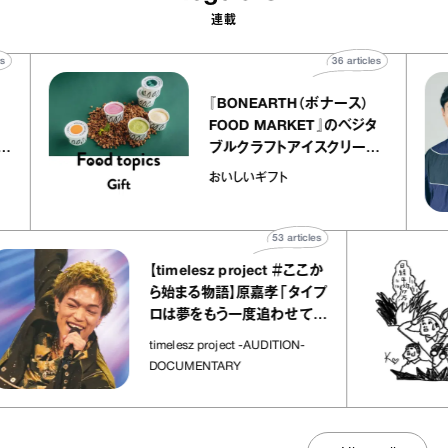
連載
articles
36
articles
『BONEARTH（ボナース）
トリエ
FOOD MARKET』のベジタ
プ キャ
ブルクラフトアイスクリーム
hico
｜真野知子の「おいしいギフ
おいしいギフト
ト」
53
articles
【timelesz project ＃ここか
ら始まる物語】原嘉孝「タイプ
ロは夢をもう一度追わせてく
れた場所」
timelesz project -AUDITION-
DOCUMENTARY