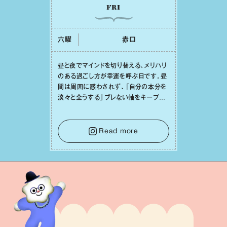
FRI
六曜
⾚⼝
昼と夜でマインドを切り替える、メリハリ
のある過ごし⽅が幸運を呼ぶ⽇です。昼
間は周囲に惑わされず、「⾃分の本分を
淡々と全うする」ブレない軸をキープし
て。そして夜は、疲れや寂しさから⽢い
⾔葉に流されないよう、⼼にしっかりブ
レーキをかけること。この意識の切り替
Read more
えが、あなたに確かな安⼼感をもたらす
はずです。