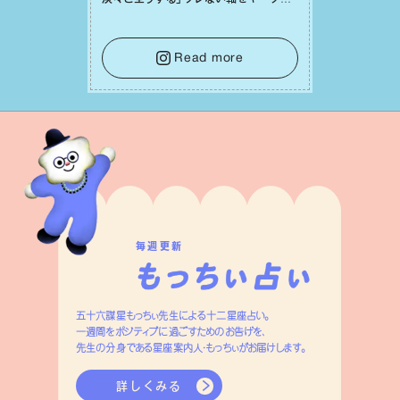
て。そして夜は、疲れや寂しさから⽢い
⾔葉に流されないよう、⼼にしっかりブ
レーキをかけること。この意識の切り替
Read more
えが、あなたに確かな安⼼感をもたらす
はずです。
毎週更新
五十六謀星もっちぃ先生による十二星座占い。
一週間をポジティブに過ごすためのお告げを、
先生の分身である星座案内人・もっちぃがお届けします。
詳しくみる