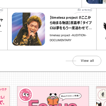
53
articles
【timelesz project ＃ここか
ヤ
ら始まる物語】原嘉孝「タイプ
ロは夢をもう一度追わせてく
れた場所」
timelesz project -AUDITION-
DOCUMENTARY
View all