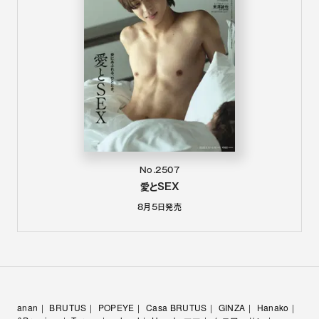
No.2507
愛とSEX
8月5日
発売
anan
BRUTUS
POPEYE
Casa BRUTUS
GINZA
Hanako