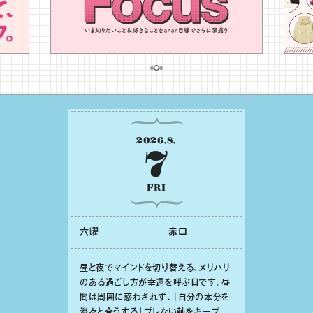
2026
.
8
.
7
FRI
六曜
⾚⼝
昼と夜でマインドを切り替える、メリハリ
のある過ごし⽅が幸運を呼ぶ⽇です。昼
間は周囲に惑わされず、「⾃分の本分を
淡々と全うする」ブレない軸をキープし