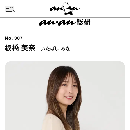
今日の暦
総研
No.
307
板橋 美奈
いたばし みな