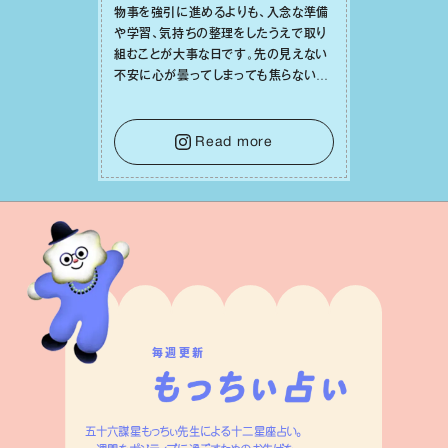
物事を強引に進めるよりも、⼊念な準備
や学習、気持ちの整理をしたうえで取り
組むことが⼤事な⽇です。先の⾒えない
不安に⼼が曇ってしまっても焦らない
で。意思を伝える⼯夫をしたり、あなた⾃
⾝や疲れていそうな⼈をいたわることに
時間を使いましょう。ここでしっかりとエ
Read more
ネルギーを蓄え、困難を乗り越える⼒に
変えましょう。
毎週更新
五十六謀星もっちぃ先生による十二星座占い。