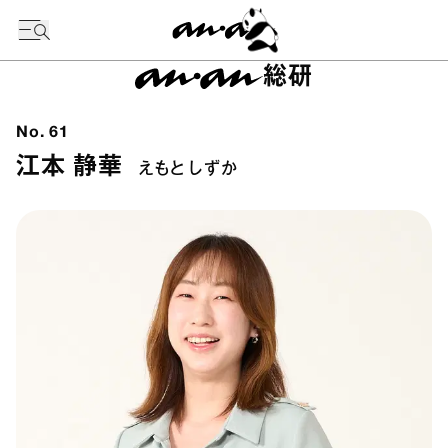
今日の暦
総研
No.
61
江本 静華
えもと しずか