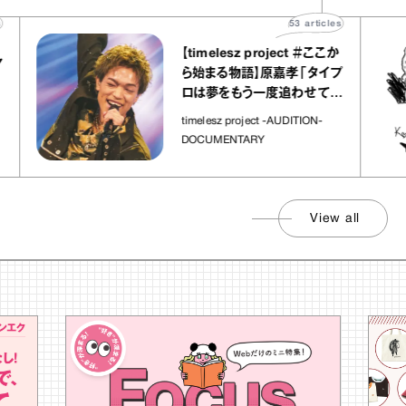
53
articles
【timelesz project ＃ここか
ら始まる物語】原嘉孝「タイプ
ロは夢をもう一度追わせてく
れた場所」
timelesz project -AUDITION-
DOCUMENTARY
View all