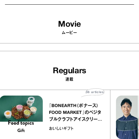
Movie
ムービー
Regulars
連載
36
articles
『BONEARTH（ボナース）
FOOD MARKET』のベジタ
ブルクラフトアイスクリーム
｜真野知子の「おいしいギフ
おいしいギフト
ト」