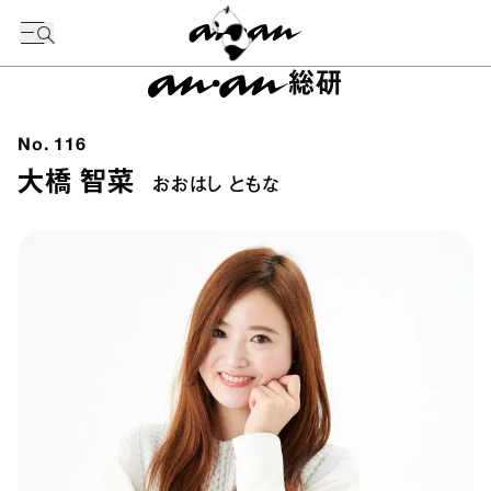
今日の暦
総研
No.
116
大橋 智菜
おおはし ともな