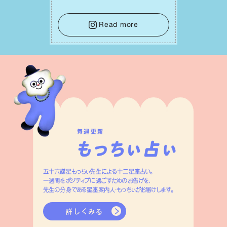
て。そして夜は、疲れや寂しさから⽢い
⾔葉に流されないよう、⼼にしっかりブ
レーキをかけること。この意識の切り替
Read more
えが、あなたに確かな安⼼感をもたらす
はずです。
毎週更新
五十六謀星もっちぃ先生による十二星座占い。
一週間をポジティブに過ごすためのお告げを、
先生の分身である星座案内人・もっちぃがお届けします。
詳しくみる