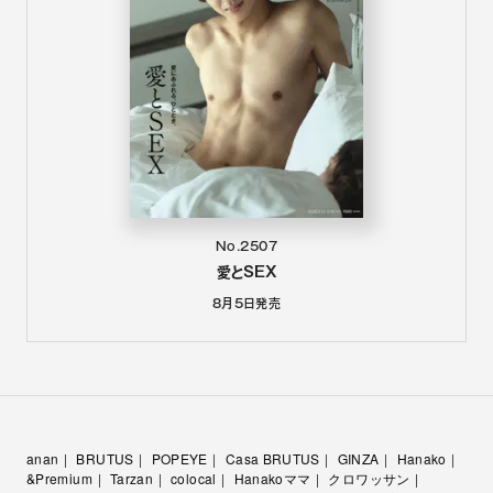
No.2507
愛とSEX
8月5日
発売
anan
BRUTUS
POPEYE
Casa BRUTUS
GINZA
Hanako
&Premium
Tarzan
colocal
Hanakoママ
クロワッサン