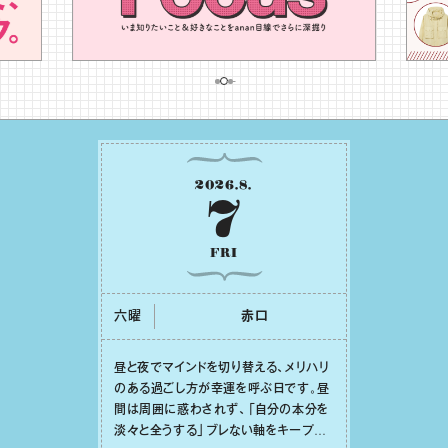
2026
.
8
.
7
FRI
六曜
⾚⼝
昼と夜でマインドを切り替える、メリハリ
のある過ごし⽅が幸運を呼ぶ⽇です。昼
間は周囲に惑わされず、「⾃分の本分を
淡々と全うする」ブレない軸をキープし