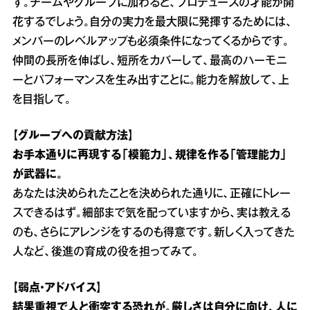
す。チームやグループに加わると、プロデュースの才能が開
花するでしょう。自分の実力を最大限に発揮するためには、
メンバーのレベルアップも必須条件になってくるからです。
仲間の長所を伸ばし、短所をカバーして、最高のハーモニ
ーとパフォーマンスを生み出すことに。能力を解放して、上
を目指して。
【グループへの貢献方法】
お手本通りに再現する「模範力」、規律を作る「管理能力」
が武器に。
あなたは決められたことを決められた通りに、正確にトレー
スできるはず。細部まで気を配っていますから、実は教える
のも、さらにアレンジをするのも得意です。新しく入ってきた
人など、後進の育成の役を担ってみて。
【弱点・アドバイス】
結果重視で人と衝突する恐れが。厳しさは自分に向け、人に