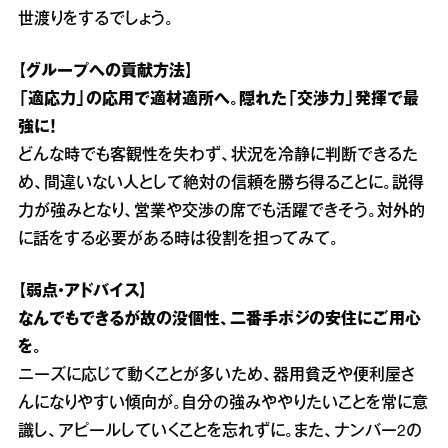
世渡りをするでしょう。
【グループへの貢献方法】
「適応力」の応用で適材適所へ。隠れた「交渉力」発揮で最
強に！
どんな時でも客観性を失わず、状況を冷静に判断できるた
め、間違いない人として絶対の信頼を勝ち得ることに。説得
力が強みとなり、営業や交渉の席でも活躍できそう。対外的
に話をする必要がある時は役割を担ってみて。
【弱点・アドバイス】
なんでもできるが故の没個性、二番手ポジの安住にご用心
を。
ニーズに応じて動くことが多いため、器用貧乏や便利屋さ
んになりやすい傾向が。自分の強みややりたいことを常に意
識し、アピールしていくことを忘れずに。また、ナンバー2の