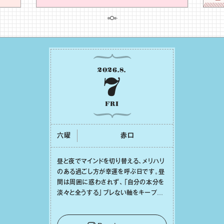
2026
.
8
.
7
FRI
六曜
⾚⼝
昼と夜でマインドを切り替える、メリハリ
のある過ごし⽅が幸運を呼ぶ⽇です。昼
間は周囲に惑わされず、「⾃分の本分を
淡々と全うする」ブレない軸をキープし
て。そして夜は、疲れや寂しさから⽢い
⾔葉に流されないよう、⼼にしっかりブ