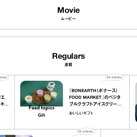
Movie
ムービー
Regulars
連載
40
articles
36
articl
lier
『BONEARTH（ボナース）
リー アトリエ
FOOD MARKET』のベジ
クレープ キャ
ブルクラフトアイスクリー
か｜chico
｜真野知子の「おいしいギ
おいしいギフト
物”
ト」
53
articles