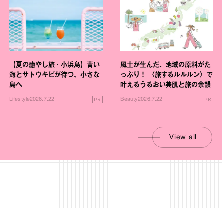
【夏の癒やし旅・小浜島】青い
風土が生んだ、地域の原料がた
海とサトウキビが待つ、小さな
っぷり！ 〈旅するルルルン〉で
島へ
叶えるうるおい美肌と旅の余韻
PR
PR
Lifestyle
2026.7.22
Beauty
2026.7.22
View all