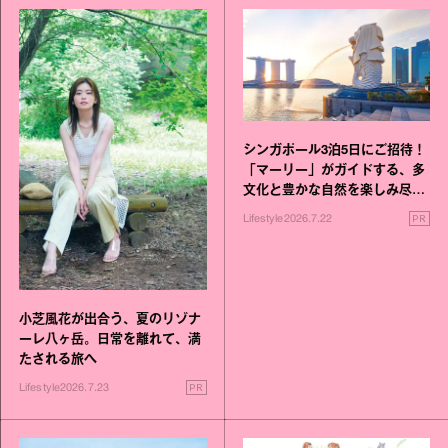
シンガポール3泊5日にご招待！
「マーリー」がガイドする、多
文化と豊かな自然を楽しみ尽く
す旅
PR
Lifestyle
2026.7.22
小芝風花が出合う、夏のリゾナ
ーレ八ヶ岳。日常を離れて、満
たされる旅へ
PR
Lifestyle
2026.7.23