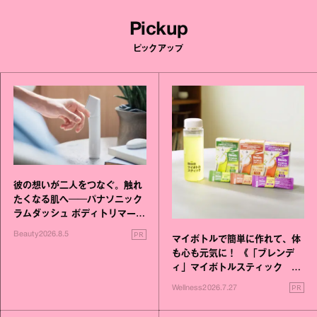
Pickup
ピックアップ
彼の想いが二人をつなぐ。触れ
たくなる肌へ──パナソニック
ラムダッシュ ボディトリマーが
進化！
PR
Beauty
2026.8.5
マイボトルで簡単に作れて、体
も心も元気に！ 《「ブレンデ
ィ」マイボトルスティック い
いこと毎日》シリーズが誕生
PR
Wellness
2026.7.27