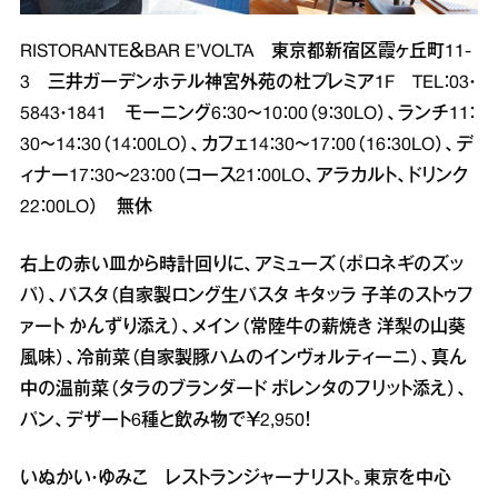
RISTORANTE＆BAR E’VOLTA 東京都新宿区霞ヶ丘町11‐
3 三井ガーデンホテル神宮外苑の杜プレミア1F TEL：03・
5843・1841 モーニング6：30～10：00（9：30LO）、ランチ11：
30～14：30（14：00LO）、カフェ14：30～17：00（16：30LO）、デ
ィナー17：30～23：00（コース21：00LO、アラカルト、ドリンク
22：00LO） 無休
右上の赤い皿から時計回りに、アミューズ（ポロネギのズッ
パ）、パスタ（自家製ロング生パスタ キタッラ 子羊のストゥフ
ァート かんずり添え）、メイン（常陸牛の薪焼き 洋梨の山葵
風味）、冷前菜（自家製豚ハムのインヴォルティーニ）、真ん
中の温前菜（タラのブランダード ポレンタのフリット添え）、
パン、デザート6種と飲み物で￥2,950！
いぬかい・ゆみこ レストランジャーナリスト。東京を中心