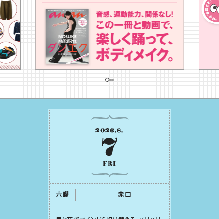
2026
.
8
.
7
FRI
六曜
⾚⼝