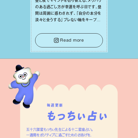
昼と夜でマインドを切り替える、メリハリ
のある過ごし⽅が幸運を呼ぶ⽇です。昼
間は周囲に惑わされず、「⾃分の本分を
淡々と全うする」ブレない軸をキープし
て。そして夜は、疲れや寂しさから⽢い
⾔葉に流されないよう、⼼にしっかりブ
レーキをかけること。この意識の切り替
Read more
えが、あなたに確かな安⼼感をもたらす
はずです。
毎週更新
五十六謀星もっちぃ先生による十二星座占い。
一週間をポジティブに過ごすためのお告げを、