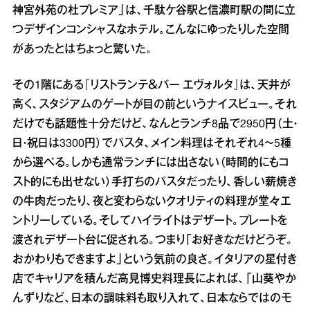
神宮外苑の杜プレミア」は、千駄ケ谷駅と信濃町駅の間に立
つデザインコンシャスなホテル。こんなにゆったりした空間
があったとはちょっと驚いた。
その1階にある『リストランテ＆バー エヴォルタ』は、天井が
高く、スタジアムのゲートが目の前というナイスビュー。それ
だけでも話題性十分だけど、なんとランチ8品で2950円（土・
日・祝日は3300円）でパスタ、メイン料理はそれぞれ4～5種
から選べる。しかも通常ランチには出さない（時間的にもコ
スト的にも出せない）手打ちのパスタだったり、香しい薪焼き
の牛肉だったり、夜と変わらないクオリティの料理が堂々エ
ントリーしている。そしてハイライトはデザート。プレートを
渡されデザート台に促される。つまり「お好きなだけどうぞ。
おかわりもできますよ」という気前の良さ。イタリアの星付き
店でキャリアを積んだ高見博史料理長によれば、「山葵やか
んずりなど、日本の調味料も取り入れて、日本ならではのモ