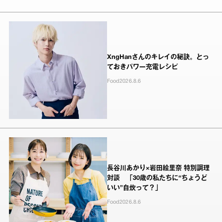
XngHanさんのキレイの秘訣。とっ
ておきパワー充電レシピ
Food
2026.8.6
長谷川あかり×岩田絵里奈 特別調理
対談 「30歳の私たちに“ちょうど
いい”自炊って？」
Food
2026.8.6