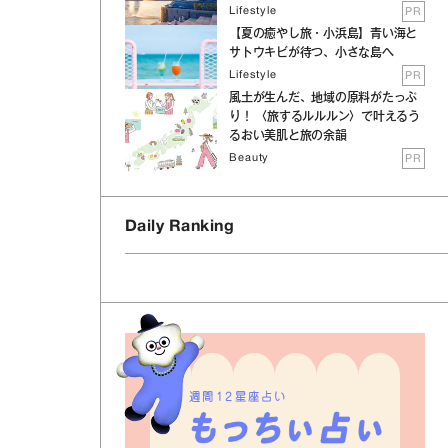
Lifestyle
PR
【夏の癒やし旅・小浜島】青い海と
サトウキビが待つ、小さな島へ
Lifestyle
PR
風土が生んだ、地域の原料がたっぷ
り！ 〈旅するルルルン〉で叶えるう
るおい美肌と旅の余韻
Beauty
PR
Daily Ranking
週間12星座占い