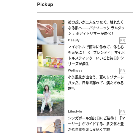
Pickup
彼の想いが二人をつなぐ。触れたく
なる肌へ──パナソニック ラムダッ
シュ ボディトリマーが進化！
Beauty
PR
マイボトルで簡単に作れて、体も心
も元気に！ 《「ブレンディ」マイボ
トルスティック いいこと毎日》シ
リーズが誕生
Wellness
PR
小芝風花が出合う、夏のリゾナーレ
八ヶ岳。日常を離れて、満たされる
旅へ
パ
Lifestyle
PR
シンガポール3泊5日にご招待！ 「マ
ーリー」がガイドする、多文化と豊
かな自然を楽しみ尽くす旅