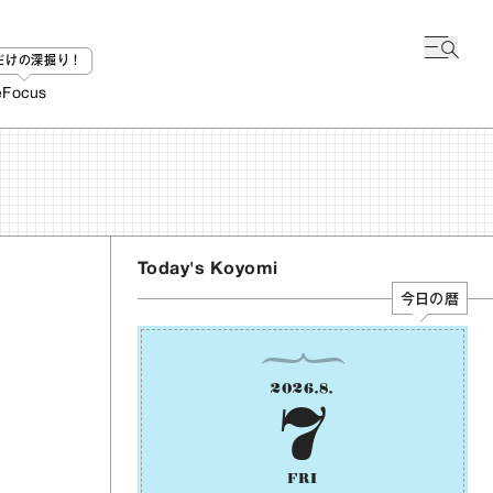
bだけの深掘り！
e
Focus
Today's Koyomi
今日の暦
2026
.
8
.
7
FRI