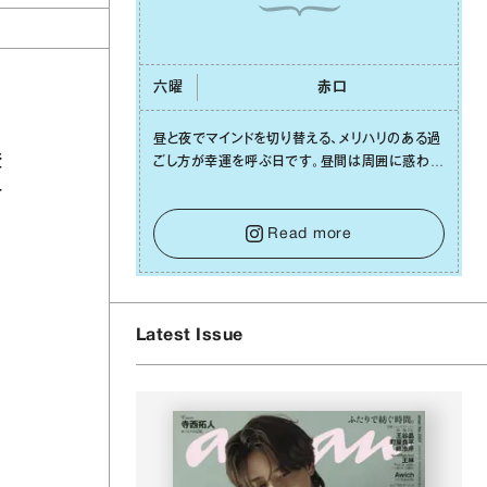
六曜
⾚⼝
昼と夜でマインドを切り替える、メリハリのある過
登
ごし⽅が幸運を呼ぶ⽇です。昼間は周囲に惑わさ
れず、「⾃分の本分を淡々と全うする」ブレない軸
子
をキープして。そして夜は、疲れや寂しさから⽢
い⾔葉に流されないよう、⼼にしっかりブレーキ
Read more
をかけること。この意識の切り替えが、あなたに
確かな安⼼感をもたらすはずです。
Latest Issue