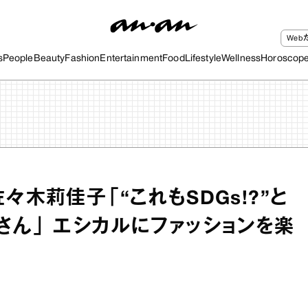
We
s
People
Beauty
Fashion
Entertainment
Food
Lifestyle
Wellness
Horoscop
々木莉佳子「“これもSDGs!?”と
さん」 エシカルにファッションを楽