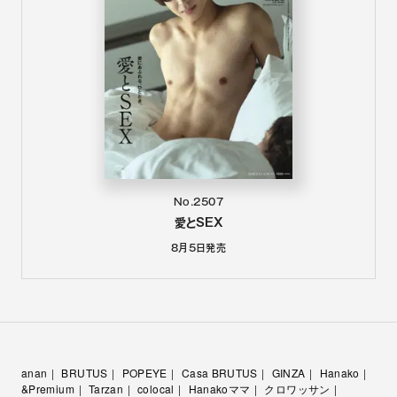
No.2507
愛とSEX
8月5日
発売
anan
BRUTUS
POPEYE
Casa BRUTUS
GINZA
Hanako
&Premium
Tarzan
colocal
Hanakoママ
クロワッサン