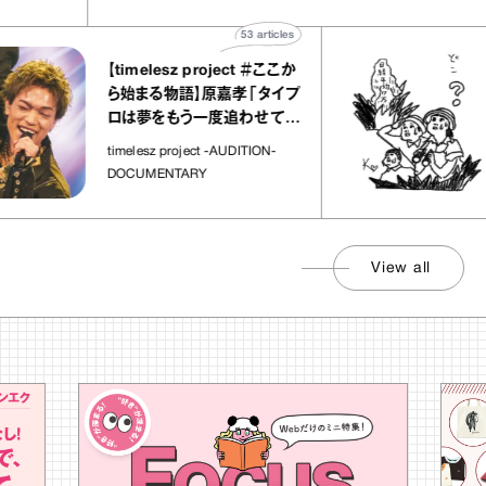
53
articles
【timelesz project ＃ここか
「
ら始まる物語】原嘉孝「タイプ
さ
ロは夢をもう一度追わせてく
れた場所」
社
timelesz project -AUDITION-
DOCUMENTARY
View all