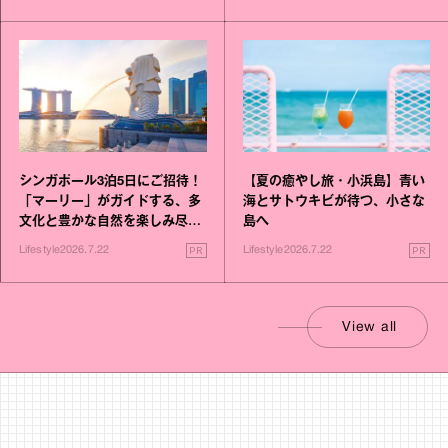
シンガポール3泊5日にご招待！
【夏の癒やし旅・小浜島】青い
「マーリー」がガイドする、多
海とサトウキビが待つ、小さな
文化と豊かな自然を楽しみ尽く
島へ
す旅
PR
PR
Lifestyle
2026.7.22
Lifestyle
2026.7.22
View all