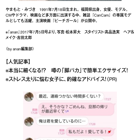
やまもと・みづき 1991年7月18日生まれ。福岡県出身。女優、モデル。
CMやドラマ、映画など多方面に出演する中、雑誌『CanCam』の専属モデ
ルとしても活躍。主演映画『ピーチガール』が公開中。
※『anan』2017年7月5日号より。写真・松本昇大 スタイリスト・高品逸実 ヘア＆
メイク・吉田太郎
（by anan編集部）
【人気記事】
※
本当に細くなる！？ 噂の「脚パカ」で簡単エクササイズ！
※
ストレス太りに悩む女子に、的確なアドバイス！（PR)