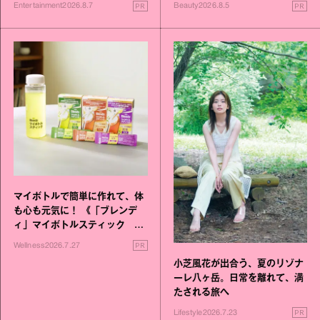
進化！
PR
PR
Entertainment
2026.8.7
Beauty
2026.8.5
マイボトルで簡単に作れて、体
も心も元気に！ 《「ブレンデ
ィ」マイボトルスティック い
いこと毎日》シリーズが誕生
PR
Wellness
2026.7.27
小芝風花が出合う、夏のリゾナ
ーレ八ヶ岳。日常を離れて、満
たされる旅へ
PR
Lifestyle
2026.7.23