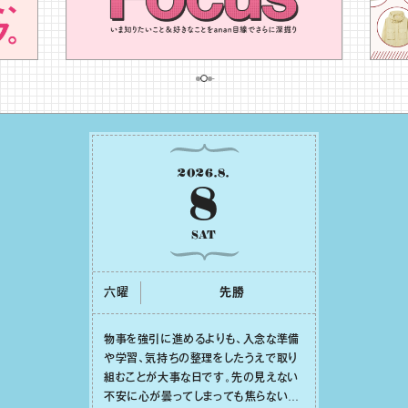
2026
.
8
.
8
SAT
六曜
先勝
物事を強引に進めるよりも、⼊念な準備
や学習、気持ちの整理をしたうえで取り
組むことが⼤事な⽇です。先の⾒えない
不安に⼼が曇ってしまっても焦らない