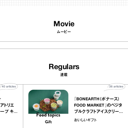
Movie
ムービー
Regulars
連載
40
articles
36
 atelier
『BONEARTH（ボナー
クアリー アトリエ
FOOD MARKET』の
のミルクレープ キャ
ブルクラフトアイスク
ーユほか｜chico
｜真野知子の「おいし
物
おいしいギフト
な宝物”
ト」