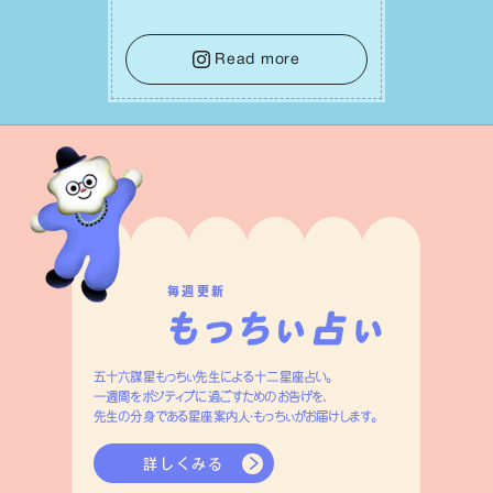
で。意思を伝える⼯夫をしたり、あなた⾃
⾝や疲れていそうな⼈をいたわることに
時間を使いましょう。ここでしっかりとエ
Read more
ネルギーを蓄え、困難を乗り越える⼒に
変えましょう。
毎週更新
五十六謀星もっちぃ先生による十二星座占い。
一週間をポジティブに過ごすためのお告げを、
先生の分身である星座案内人・もっちぃがお届けします。
詳しくみる