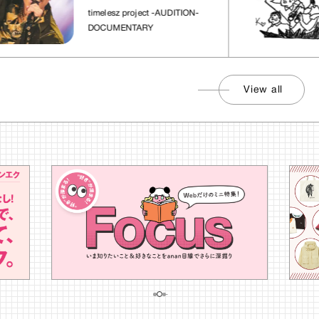
れた場所」
timelesz project -AUDITION-
DOCUMENTARY
View all