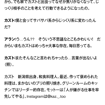
から。でも家でカズトと出会ってなぜか焦りがなくなって、じ
っくり相手のことを考えて行動できるようになったの。
カズト：
僕と会ってサバサバ系からじっくり系に変わったん
だ？
アラン：
う…うん?? そういう不思議なとこもかわいい！ だ
からいまもカズトはめっちゃ大事な存在。毎日思ってる。
カズト：
またそんなこと言われちゃったら…言葉が出ないよ
（照）。
カズト 新潟県出身。和食料理人。最近、作って褒められた
料理は、まかないのブリの照り焼き。グリーンルームのキッ
チンではリーダー的存在。モットーは「人が嫌がる仕事を率
先してやる」。Instagramは＠kaz._.too