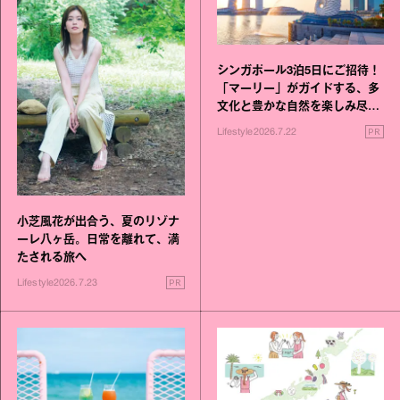
シンガポール3泊5日にご招待！
「マーリー」がガイドする、多
文化と豊かな自然を楽しみ尽く
す旅
PR
Lifestyle
2026.7.22
小芝風花が出合う、夏のリゾナ
ーレ八ヶ岳。日常を離れて、満
たされる旅へ
PR
Lifestyle
2026.7.23