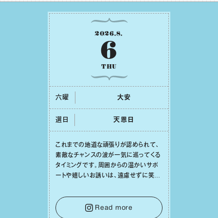
2026
.
8
.
6
THU
六曜
⼤安
選日
天恩⽇
これまでの地道な頑張りが認められて、
素敵なチャンスの波が⼀気に巡ってくる
タイミングです。周囲からの温かいサポ
ートや嬉しいお誘いは、遠慮せずに笑顔
で受け取りましょう。みんなと⼀緒に幸
せになっていくイメージを持って⼀歩を
踏み出して。⼀⼈⼀⼈の良いところが混
Read more
ざり合い、ハッピーな未来が形作られて