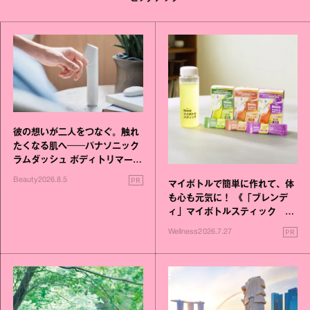
彼の想いが二人をつなぐ。触れ
たくなる肌へ──パナソニック
ラムダッシュ ボディトリマーが
進化！
PR
Beauty
2026.8.5
マイボトルで簡単に作れて、体
も心も元気に！ 《「ブレンデ
ィ」マイボトルスティック い
いこと毎日》シリーズが誕生
PR
Wellness
2026.7.27