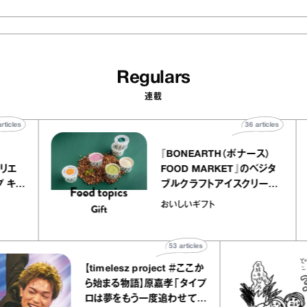
Regulars
連載
40
articles
36
articles
er
『BONEARTH（ボナース）
ー アトリエ
FOOD MARKET』のベジタ
レープ キャ
ブルクラフトアイスクリーム
｜chico
｜真野知子の「おいしいギフ
おいしいギフト
”
ト」
53
articles
【timelesz project ＃ここか
ら始まる物語】原嘉孝「タイプ
ロは夢をもう一度追わせてく