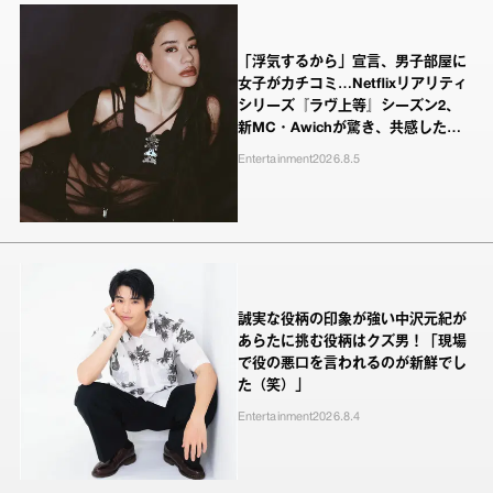
「浮気するから」宣言、男子部屋に
女子がカチコミ…Netflixリアリティ
シリーズ『ラヴ上等』シーズン2、
新MC・Awichが驚き、共感したヤ
ンキーたちの本気の恋模様
Entertainment
2026.8.5
誠実な役柄の印象が強い中沢元紀が
あらたに挑む役柄はクズ男！「現場
で役の悪口を言われるのが新鮮でし
た（笑）」
Entertainment
2026.8.4