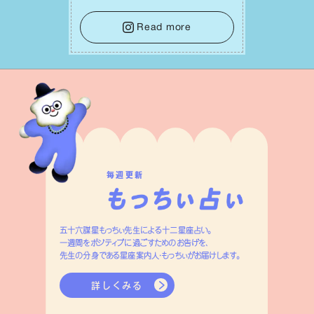
を踏み出すのに役⽴つはず。また、広い
意味での「癒し」や「治療」が必要な⽇で
Read more
もあり、特に⼈間関係の改善は課題の⼀
つです。
毎週更新
五十六謀星もっちぃ先生による十二星座占い。
一週間をポジティブに過ごすためのお告げを、
先生の分身である星座案内人・もっちぃがお届けします。
詳しくみる