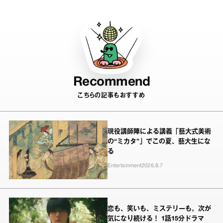
Recommend
こちらの記事もおすすめ
現役講師陣による講義「藝大式美術
の“ミカタ”」でこの夏、藝大生にな
る
Entertainment
2026.8.7
恋も、笑いも、ミステリーも。次が
気になり続ける！ 1話15分ドラマ