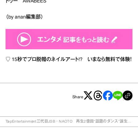
トリー AWABEES
（by anan編集部）
♡
15秒でプロ脱帽のネイルアート!? いまなら無料で体験！
Share
Top
Entertainment
三代目JSB・NAOTO 再生2億回“話題のダンス”誕生秘
話