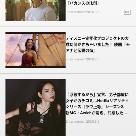
『バカンスの法則』
PR
Entertainment
2026.8.7
ディズニー実写化プロジェクトの大
成功例がきちゃいました！ 映画『モ
アナと伝説の海』
Entertainment
2026.8.5
「浮気するから」宣言、男子部屋に
女子がカチコミ…Netflixリアリティ
シリーズ『ラヴ上等』シーズン2、
新MC・Awichが驚き、共感したヤ
ンキーたちの本気の恋模様
Entertainment
2026.8.5