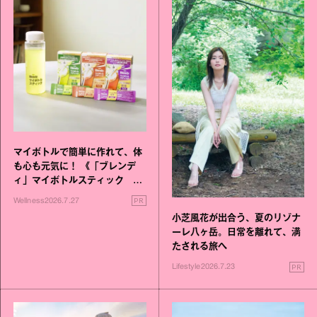
マイボトルで簡単に作れて、体
も心も元気に！ 《「ブレンデ
ィ」マイボトルスティック い
いこと毎日》シリーズが誕生
PR
Wellness
2026.7.27
小芝風花が出合う、夏のリゾナ
ーレ八ヶ岳。日常を離れて、満
たされる旅へ
PR
Lifestyle
2026.7.23