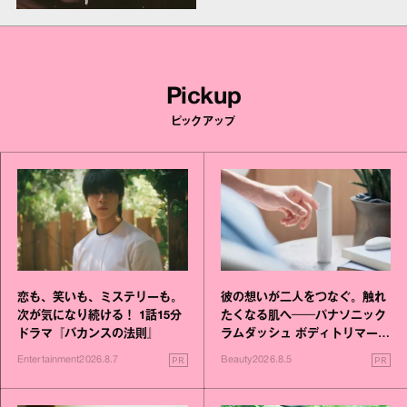
Pickup
ピックアップ
恋も、笑いも、ミステリーも。
彼の想いが二人をつなぐ。触れ
次が気になり続ける！ 1話15分
たくなる肌へ──パナソニック
ドラマ『バカンスの法則』
ラムダッシュ ボディトリマーが
進化！
PR
PR
Entertainment
2026.8.7
Beauty
2026.8.5