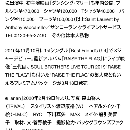
に出演中。初主演映画『ダンシング・マリー』も年内公開。ブ
ルゾン￥470,000 シャツ￥120,000 Tシャツ￥40,000 パ
ンツ￥115,000 ブーツ￥100,000（以上Saint Laurent by
Anthony Vaccarello／サンローラン クライアントサービス
TEL：0120・95・2746） その他は本人私物
2010年11月10日に1stシングル『Best Friend’s Girl』でメジ
ャーデビュー。最新アルバム『RAISE THE FLAG』にライブ映
像『三代目 J SOUL BROTHERS LIVE TOUR 2019“RAISE
THE FLAG”』も付いた“RAISE THE FLAG”の集大成ともい
えるプレミアムパッケージが3月18日発売。
※『anan』2020年2月19日号より。写真・森山将人
（TRIVAL） スタイリスト・渡辺康裕（W） ヘア＆メイク・千
絵（H.M.C） RYO 下川真矢 MAX メイク・船引美智
子 取材、文・菅野綾子 撮影協力・バックグラウンズファク