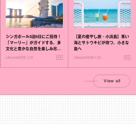
シンガポール3泊5日にご招待！
【夏の癒やし旅・小浜島】青い
「マーリー」がガイドする、多
海とサトウキビが待つ、小さな
文化と豊かな自然を楽しみ尽く
島へ
す旅
PR
PR
Lifestyle
2026.7.22
Lifestyle
2026.7.22
View all