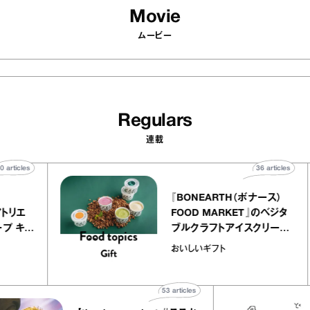
Movie
ムービー
Regulars
連載
40
articles
36
articl
lier
『BONEARTH（ボナース）
リー アトリエ
FOOD MARKET』のベジ
クレープ キャ
ブルクラフトアイスクリー
ほか｜chico
｜真野知子の「おいしいギ
おいしいギフト
物”
ト」
53
articles