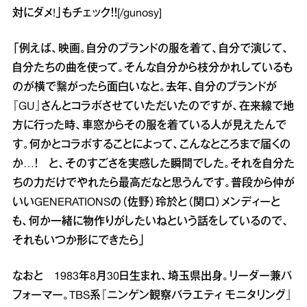
対にダメ!」
もチェック！！[/gunosy]
「例えば、映画。自分のブランドの服を着て、自分で演じて、
自分たちの曲を使って。そんな自分から枝分かれしているも
のが横で繋がったら面白いなと。去年、自分のブランドが
『GU』さんとコラボさせていただいたのですが、在来線で地
方に行った時、車窓からその服を着ている人が見えたんで
す。何かとコラボすることによって、こんなところまで届くの
か…！ と、そのすごさを実感した瞬間でした。それを自分た
ちの力だけでやれたら最高だなと思うんです。普段から仲が
いいGENERATIONSの（佐野）玲於と（関口）メンディーと
も、何か一緒に物作りがしたいねという話をしているので、
それもいつか形にできたら」
なおと 1983年8月30日生まれ、埼玉県出身。リーダー兼パ
フォーマー。TBS系『ニンゲン観察バラエティ モニタリング』