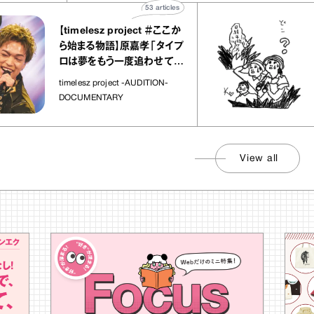
53
articles
【timelesz project ＃ここか
「日
ら始まる物語】原嘉孝「タイプ
さん
ロは夢をもう一度追わせてく
れた場所」
社会
timelesz project -AUDITION-
DOCUMENTARY
View all