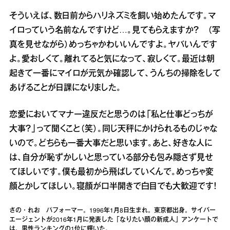
そういえば、数日前からハリネズミを飼い始めたんです。マ
イロっていう名前なんですけど…。見てもらえますか？ （写
真を見せながら）めっちゃかわいいんですよ。ヤバいんです
よ。愛おしくて。離れてると気になって、寂しくて。最近は朝
起きて一番にマイロが元気か確認して、うんちの掃除をして
あげることが日課になりました。
恋愛においてマナー違反だと思うのは「私と仕事どっちが
大事？」って聞くこと（笑）。同じ天秤にかけられるものじゃな
いので。どちらも一番大事だと思います。あと、好きな人に
は、自分が恥ずかしいと思っている部分も包み隠さず見せ
てほしいです。僕も最初から飛ばしていくんで。めっちゃ変
顔とかしてほしい。寝顔が口半開きで白目でも大歓迎です！
さの・れお パフォーマー。1996年1月8日生まれ。東京都出身。サイバー
エージェントが2016年1月に発表した「なりたい顔の新成人」アンケートで
は、男性ランキングの1位に輝いた。