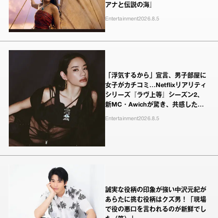
アナと伝説の海』
Entertainment
2026.8.5
「浮気するから」宣言、男子部屋に
女子がカチコミ…Netflixリアリティ
シリーズ『ラヴ上等』シーズン2、
新MC・Awichが驚き、共感したヤ
ンキーたちの本気の恋模様
Entertainment
2026.8.5
誠実な役柄の印象が強い中沢元紀が
あらたに挑む役柄はクズ男！「現場
で役の悪口を言われるのが新鮮でし