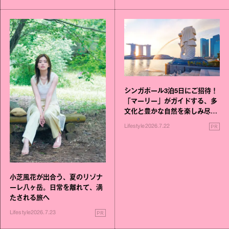
シンガポール3泊5日にご招待！
「マーリー」がガイドする、多
文化と豊かな自然を楽しみ尽く
す旅
PR
Lifestyle
2026.7.22
小芝風花が出合う、夏のリゾナ
ーレ八ヶ岳。日常を離れて、満
たされる旅へ
PR
Lifestyle
2026.7.23