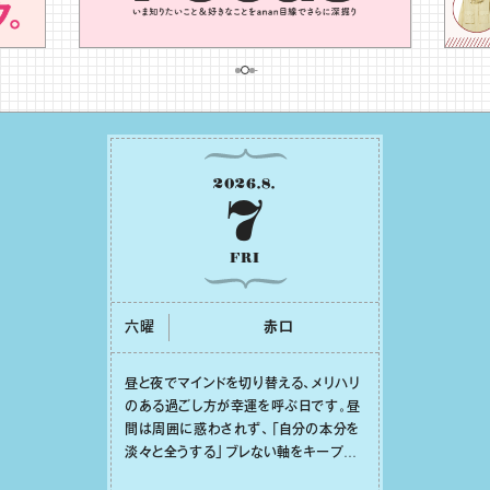
2026
.
8
.
7
FRI
六曜
⾚⼝
昼と夜でマインドを切り替える、メリハリ
のある過ごし⽅が幸運を呼ぶ⽇です。昼
間は周囲に惑わされず、「⾃分の本分を
淡々と全うする」ブレない軸をキープし
て。そして夜は、疲れや寂しさから⽢い