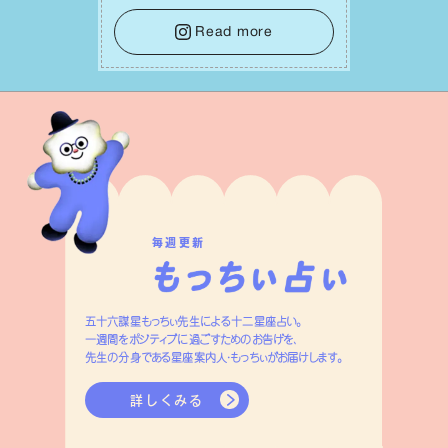
⾔葉に流されないよう、⼼にしっかりブ
レーキをかけること。この意識の切り替
Read more
えが、あなたに確かな安⼼感をもたらす
はずです。
毎週更新
五十六謀星もっちぃ先生による十二星座占い。
一週間をポジティブに過ごすためのお告げを、
先生の分身である星座案内人・もっちぃがお届けします。
詳しくみる