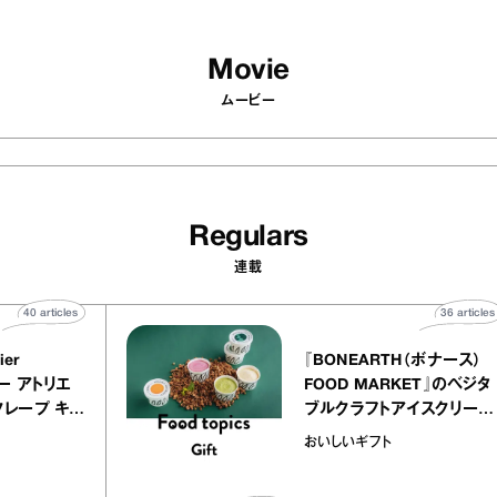
Movie
ムービー
Regulars
連載
40
articles
3
Y atelier
『BONEARTH（ボナ
イクアリー アトリエ
FOOD MARKET』
のミルクレープ キャ
ブルクラフトアイス
ーユほか｜chico
｜真野知子の「おい
宝物
おいしいギフト
子な宝物”
ト」