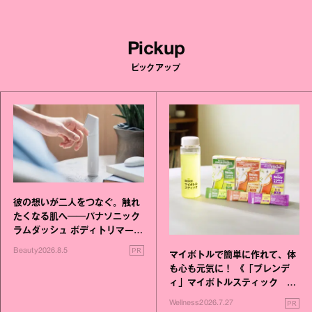
Pickup
ピックアップ
彼の想いが二人をつなぐ。触れ
たくなる肌へ──パナソニック
ラムダッシュ ボディトリマーが
進化！
PR
Beauty
2026.8.5
マイボトルで簡単に作れて、体
も心も元気に！ 《「ブレンデ
ィ」マイボトルスティック い
いこと毎日》シリーズが誕生
PR
Wellness
2026.7.27