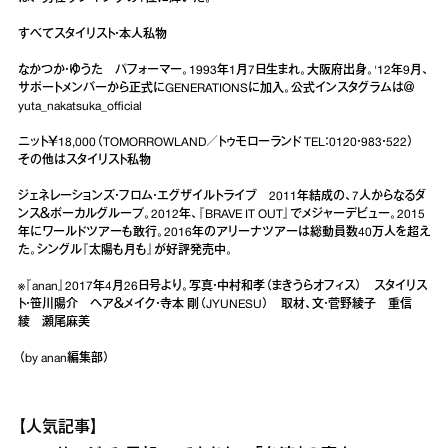
すべてスタイリスト・本人私物
なかつか・ゆうた パフォーマー。1993年1月7日生まれ。大阪府出身。'12年9月、
サポートメンバーから正式にGENERATIONSに加入。公式インスタグラムは＠
yuta_nakatsuka_official
ニット￥18,000（TOMORROWLAND／トゥモローランド TEL：0120・983・522）
その他はスタイリスト私物
ジェネレーションズ・フロム・エグザイルトライブ 2011年結成の、7人からなるダ
ンス＆ボーカルグループ。2012年、『BRAVE IT OUT』でメジャーデビュー。2015
年にワールドツアーも敢行。2016年のアリーナツアーは総動員数40万人を超え
た。シングル『太陽も月も』が好評発売中。
※『anan』2017年4月26日号より。写真・中村和孝（まきうらオフィス） スタイリス
ト・笹川陽介 ヘア＆メイク・寺本 剛（JYUNESU） 取材、文・菅野綾子 重信
綾 瀬尾麻美
（by anan編集部）
【人気記事】