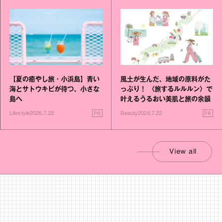
【夏の癒やし旅・小浜島】青い
風土が生んだ、地域の原料がた
海とサトウキビが待つ、小さな
っぷり！ 〈旅するルルルン〉で
島へ
叶えるうるおい美肌と旅の余韻
PR
PR
Lifestyle
2026.7.22
Beauty
2026.7.22
View all