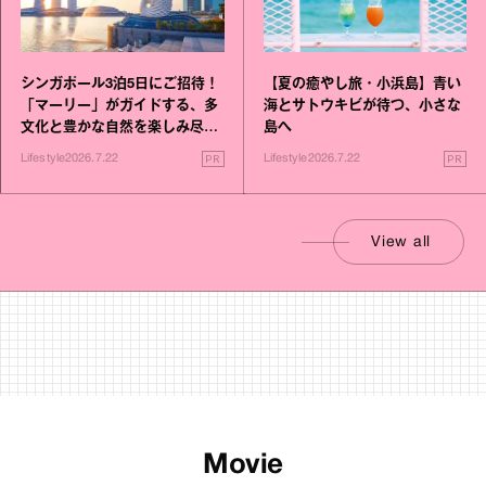
シンガポール3泊5日にご招待！
【夏の癒やし旅・小浜島】青い
「マーリー」がガイドする、多
海とサトウキビが待つ、小さな
文化と豊かな自然を楽しみ尽く
島へ
す旅
PR
PR
Lifestyle
2026.7.22
Lifestyle
2026.7.22
View all
Movie