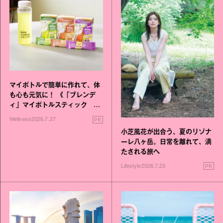
マイボトルで簡単に作れて、体
も心も元気に！ 《「ブレンデ
ィ」マイボトルスティック い
いこと毎日》シリーズが誕生
PR
Wellness
2026.7.27
小芝風花が出合う、夏のリゾナ
ーレ八ヶ岳。日常を離れて、満
たされる旅へ
PR
Lifestyle
2026.7.23