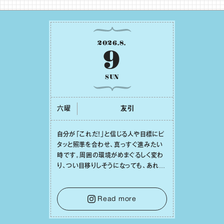
2026
.
8
.
9
SUN
六曜
友引
⾃分が「これだ！」と信じる⼈や⽬標にピ
タッと照準を合わせ、真っすぐ進みたい
時です。周囲の環境がめまぐるしく変わ
り、つい⽬移りしそうになっても、あれこ
れ迷う必要はありません。余計なノイズ
をそっと⼿放し、⽬の前のことに集中しま
しょう。そのブレない決意が、あなたにと
Read more
って有意義で安定した成果を引き寄せま
す。