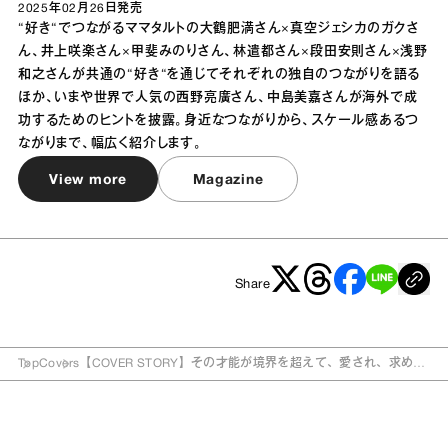
2025年02月26日
発売
“好き“でつながるママタルトの大鶴肥満さん×真空ジェシカのガクさ
ん、井上咲楽さん×甲斐みのりさん、林遣都さん×段田安則さん×浅野
和之さんが共通の“好き“を通じてそれぞれの独自のつながりを語る
ほか、いまや世界で人気の西野亮廣さん、中島美嘉さんが海外で成
功するためのヒントを披露。身近なつながりから、スケール感あるつ
ながりまで、幅広く紹介します。
View more
Magazine
Share
Top
Covers
【COVER STORY】その才能が境界を超えて、愛され、求めら
れる理由。