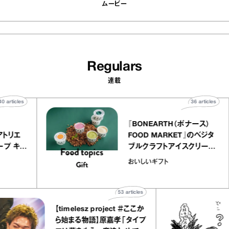
ムービー
Regulars
連載
40
articles
36
artic
elier
『BONEARTH（ボナース
アリー アトリエ
FOOD MARKET』のベジ
ルクレープ キャ
ブルクラフトアイスクリー
ほか｜chico
｜真野知子の「おいしい
おいしいギフト
物”
ト」
53
articles
【timelesz project ＃ここか
ら始まる物語】原嘉孝「タイプ