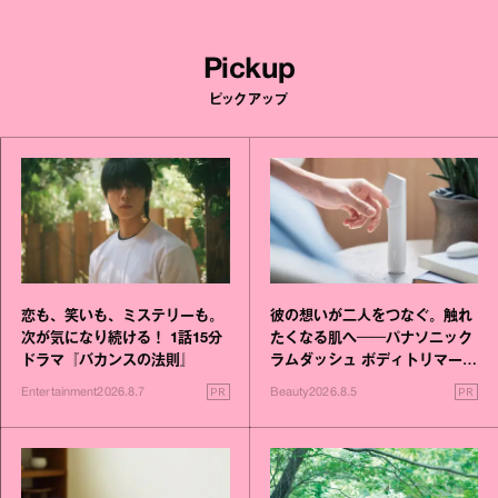
Pickup
ピックアップ
恋も、笑いも、ミステリーも。
彼の想いが二人をつなぐ。触れ
次が気になり続ける！ 1話15分
たくなる肌へ──パナソニック
ドラマ『バカンスの法則』
ラムダッシュ ボディトリマーが
進化！
PR
PR
Entertainment
2026.8.7
Beauty
2026.8.5