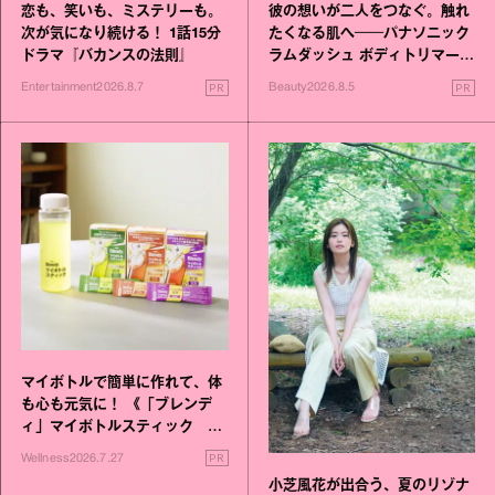
恋も、笑いも、ミステリーも。
彼の想いが二人をつなぐ。触れ
次が気になり続ける！ 1話15分
たくなる肌へ──パナソニック
ドラマ『バカンスの法則』
ラムダッシュ ボディトリマーが
進化！
PR
PR
Entertainment
2026.8.7
Beauty
2026.8.5
マイボトルで簡単に作れて、体
も心も元気に！ 《「ブレンデ
ィ」マイボトルスティック い
いこと毎日》シリーズが誕生
PR
Wellness
2026.7.27
小芝風花が出合う、夏のリゾナ