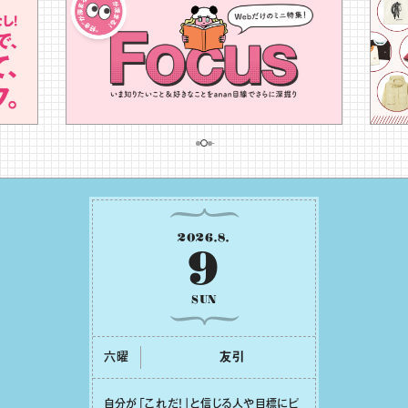
2026
.
8
.
9
SUN
六曜
友引
⾃分が「これだ！」と信じる⼈や⽬標にピ