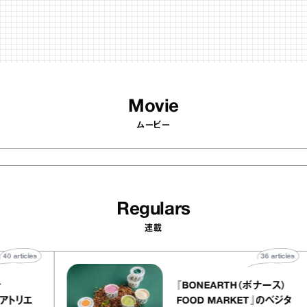
Movie
ムービー
Regulars
連載
40
articles
36
 atelier
『BONEARTH（ボナ
イクアリー アトリエ
FOOD MARKET』の