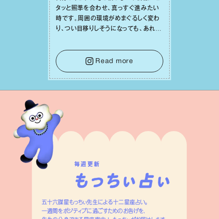
タッと照準を合わせ、真っすぐ進みたい
時です。周囲の環境がめまぐるしく変わ
り、つい⽬移りしそうになっても、あれこ
れ迷う必要はありません。余計なノイズ
をそっと⼿放し、⽬の前のことに集中しま
しょう。そのブレない決意が、あなたにと
Read more
って有意義で安定した成果を引き寄せま
す。
毎週更新
五十六謀星もっちぃ先生による十二星座占い。
一週間をポジティブに過ごすためのお告げを、