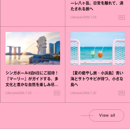
ーレ八ヶ岳。日常を離れて、満
たされる旅へ
PR
Lifestyle
2026.7.23
シンガポール3泊5日にご招待！
【夏の癒やし旅・小浜島】青い
「マーリー」がガイドする、多
海とサトウキビが待つ、小さな
文化と豊かな自然を楽しみ尽く
島へ
す旅
PR
PR
Lifestyle
2026.7.22
Lifestyle
2026.7.22
View all