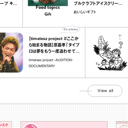
のミルクレープ キャ
ブルクラフトアイスク
ーユほか｜chico
｜真野知子の「おいし
物
おいしいギフト
な宝物”
ト」
53
articles
【timelesz project ＃ここか
「
ら始まる物語】原嘉孝「タイプ
さ
ロは夢をもう一度追わせてく
れた場所」
社会
timelesz project -AUDITION-
DOCUMENTARY
View all