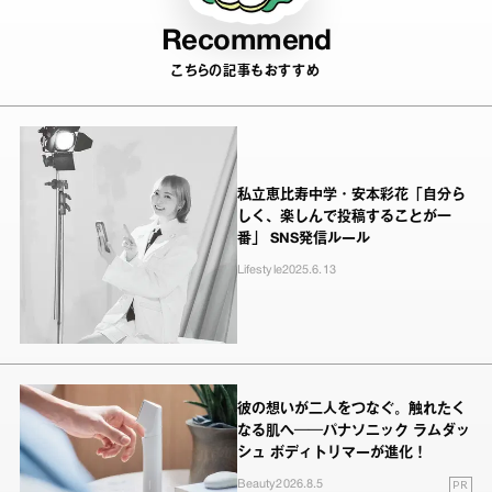
Recommend
こちらの記事もおすすめ
私立恵比寿中学・安本彩花「自分ら
しく、楽しんで投稿することが一
番」 SNS発信ルール
Lifestyle
2025.6.13
彼の想いが二人をつなぐ。触れたく
なる肌へ──パナソニック ラムダッ
シュ ボディトリマーが進化！
PR
Beauty
2026.8.5