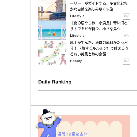
ーリー」がガイドする、多文化と豊
かな自然を楽しみ尽くす旅
Lifestyle
PR
【夏の癒やし旅・小浜島】青い海と
サトウキビが待つ、小さな島へ
Lifestyle
PR
風土が生んだ、地域の原料がたっぷ
り！ 〈旅するルルルン〉で叶えるう
るおい美肌と旅の余韻
Beauty
PR
Daily Ranking
週間12星座占い