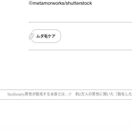
©metamorworks/shutterstock
ムダ毛ケア
Top
Beauty
男性が脱毛する本音とは…!? 約2万人の男性に聞いた「脱毛し