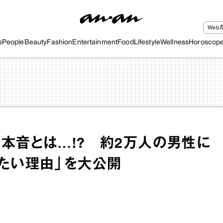
We
s
People
Beauty
Fashion
Entertainment
Food
Lifestyle
Wellness
Horoscop
本音とは…!? 約2万人の男性に
たい理由」を大公開