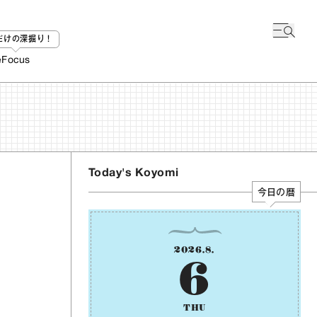
bだけの深掘り！
e
Focus
Today's Koyomi
今日の暦
2026
.
8
.
6
THU