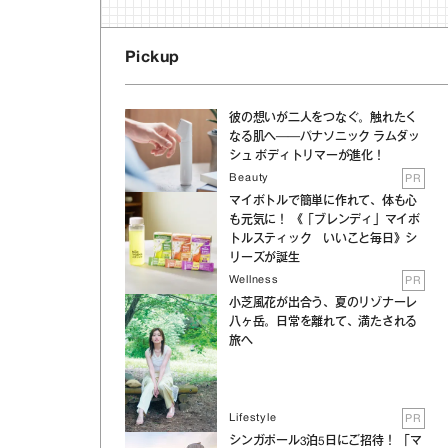
Pickup
彼の想いが二人をつなぐ。触れたく
なる肌へ──パナソニック ラムダッ
シュ ボディトリマーが進化！
Beauty
PR
マイボトルで簡単に作れて、体も心
も元気に！ 《「ブレンディ」マイボ
トルスティック いいこと毎日》シ
リーズが誕生
Wellness
PR
小芝風花が出合う、夏のリゾナーレ
八ヶ岳。日常を離れて、満たされる
旅へ
Lifestyle
PR
シンガポール3泊5日にご招待！ 「マ