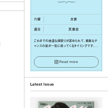
六曜
⼤安
選日
天恩⽇
これまでの地道な頑張りが認められて、素敵なチ
大
ャンスの波が⼀気に巡ってくるタイミングです。周
囲からの温かいサポートや嬉しいお誘いは、遠慮
せずに笑顔で受け取りましょう。みんなと⼀緒に
幸せになっていくイメージを持って⼀歩を踏み出
Read more
して。⼀⼈⼀⼈の良いところが混ざり合い、ハッピ
ーな未来が形作られていきます。
Latest Issue