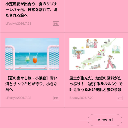
小芝風花が出合う、夏のリゾナ
ーレ八ヶ岳。日常を離れて、満
たされる旅へ
PR
Lifestyle
2026.7.23
【夏の癒やし旅・小浜島】青い
風土が生んだ、地域の原料がた
海とサトウキビが待つ、小さな
っぷり！ 〈旅するルルルン〉で
島へ
叶えるうるおい美肌と旅の余韻
PR
PR
Lifestyle
2026.7.22
Beauty
2026.7.22
View all