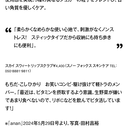
使用感を実現。3種の異なるシュガーの粒子をブレンドし、古
い角質を優しくケア。
「柔らかくなめらかな使い心地で、刺激がなくノンス
トレス！ スティックタイプだから収納にも持ち歩き
にも便利」。
スカイ スウィート リップスクラブ￥4,400（スノー フォックス スキンケア TEL：
050・8881・9811）
もちだ・こしひかり お笑いコンビ・駆け抜けて軽トラのメン
バー。「最近は、ビタミンを摂取するよう意識。生野菜が嫌い
であまり食べないので、リポCなどを飲んでビタ活していま
す！」
※『anan』2024年5月29日号より。写真・田村昌裕