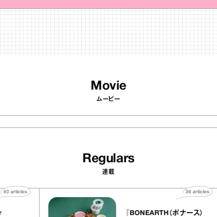
Movie
ムービー
Regulars
連載
40
articles
36
 atelier
『BONEARTH（ボナ