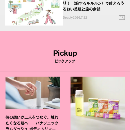
り！ 〈旅するルルルン〉で叶えるう
るおい美肌と旅の余韻
PR
Beauty
2026.7.22
Pickup
ピックアップ
彼の想いが二人をつなぐ。触れ
たくなる肌へ──パナソニック
ラムダッシュ ボディトリマーが