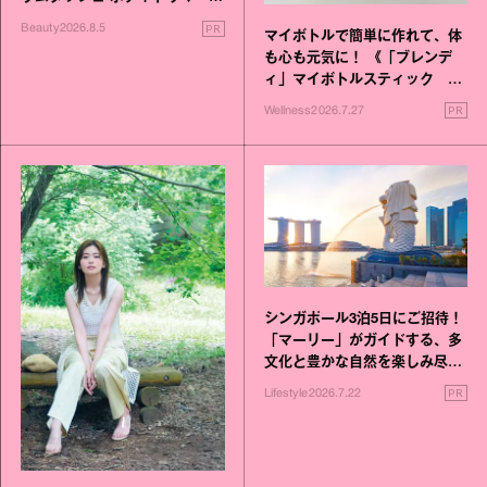
進化！
PR
Beauty
2026.8.5
マイボトルで簡単に作れて、体
も心も元気に！ 《「ブレンデ
ィ」マイボトルスティック い
いこと毎日》シリーズが誕生
PR
Wellness
2026.7.27
シンガポール3泊5日にご招待！
「マーリー」がガイドする、多
文化と豊かな自然を楽しみ尽く
す旅
PR
Lifestyle
2026.7.22