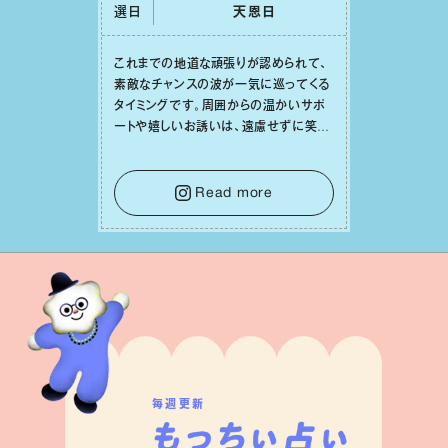
選日
天恩⽇
これまでの地道な頑張りが認められて、
素敵なチャンスの波が⼀気に巡ってくる
タイミングです。周囲からの温かいサポ
ートや嬉しいお誘いは、遠慮せずに笑顔
で受け取りましょう。みんなと⼀緒に幸
せになっていくイメージを持って⼀歩を
踏み出して。⼀⼈⼀⼈の良いところが混
Read more
ざり合い、ハッピーな未来が形作られて
いきます。
毎週更新