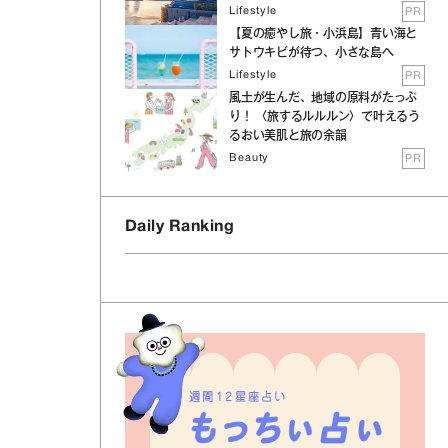
Lifestyle
PR
【夏の癒やし旅・小浜島】青い海と
サトウキビが待つ、小さな島へ
Lifestyle
PR
風土が生んだ、地域の原料がたっぷ
り！ 〈旅するルルルン〉で叶えるう
るおい美肌と旅の余韻
Beauty
PR
Daily Ranking
週間12星座占い