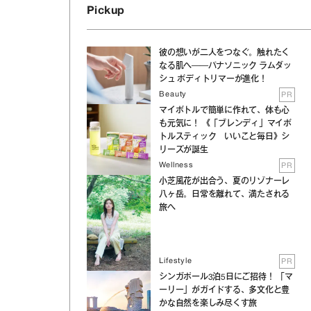
Pickup
彼の想いが二人をつなぐ。触れたく
なる肌へ──パナソニック ラムダッ
シュ ボディトリマーが進化！
Beauty
PR
マイボトルで簡単に作れて、体も心
も元気に！ 《「ブレンディ」マイボ
トルスティック いいこと毎日》シ
リーズが誕生
Wellness
PR
小芝風花が出合う、夏のリゾナーレ
八ヶ岳。日常を離れて、満たされる
旅へ
Lifestyle
PR
シンガポール3泊5日にご招待！ 「マ
ーリー」がガイドする、多文化と豊
かな自然を楽しみ尽くす旅