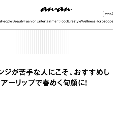
We
s
People
Beauty
Fashion
Entertainment
Food
Lifestyle
Wellness
Horoscop
ンジが苦手な人にこそ、おすすめし
シアーリップで春めく旬顔に！