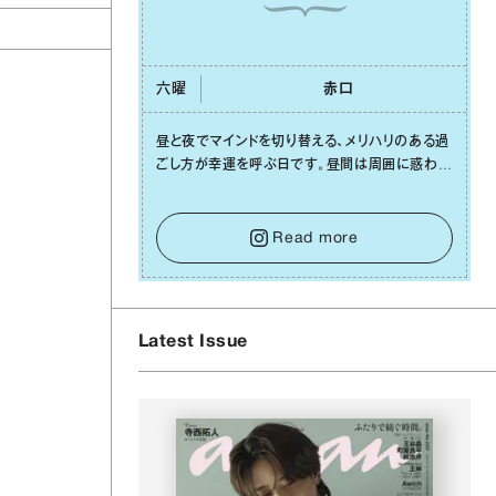
六曜
⾚⼝
昼と夜でマインドを切り替える、メリハリのある過
ごし⽅が幸運を呼ぶ⽇です。昼間は周囲に惑わさ
れず、「⾃分の本分を淡々と全うする」ブレない軸
をキープして。そして夜は、疲れや寂しさから⽢
い⾔葉に流されないよう、⼼にしっかりブレーキ
Read more
をかけること。この意識の切り替えが、あなたに
確かな安⼼感をもたらすはずです。
Latest Issue