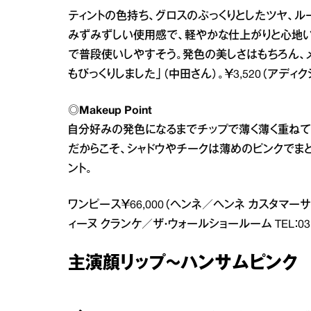
ティントの色持ち、グロスのぷっくりとしたツヤ、
みずみずしい使用感で、軽やかな仕上がりと心地い
で普段使いしやすそう。発色の美しさはもちろん、
もびっくりしました」（中田さん）。￥3,520（アディクション
◎Makeup Point
自分好みの発色になるまでチップで薄く薄く重ねて
だからこそ、シャドウやチークは薄めのピンクでま
ント。
ワンピース￥66,000（ヘンネ／ヘンネ カスタマーサポート
ィーヌ クランケ／ザ・ウォールショールーム TEL：03・5
主演顔リップ～ハンサムピンク