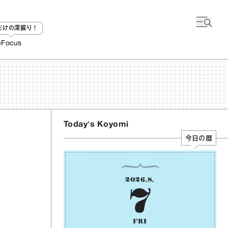
bだけの深掘り！
e
Focus
Today's Koyomi
今日の暦
2026
.
8
.
7
FRI