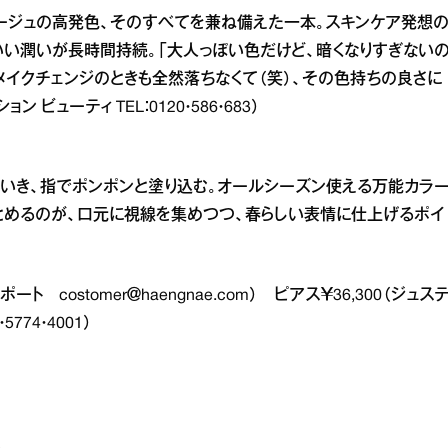
ルージュの高発色、そのすべてを兼ね備えた一本。スキンケア発想
い潤いが長時間持続。「大人っぽい色だけど、暗くなりすぎない
メイクチェンジのときも全然落ちなくて（笑）、その色持ちの良さに
 ビューティ TEL：0120・586・683）
いき、指でポンポンと塗り込む。オールシーズン使える万能カラ
とめるのが、口元に視線を集めつつ、春らしい表情に仕上げるポイ
 costomer＠haengnae.com） ピアス￥36,300（ジュス
774・4001）