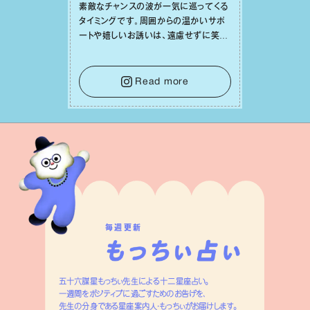
素敵なチャンスの波が⼀気に巡ってくる
タイミングです。周囲からの温かいサポ
ートや嬉しいお誘いは、遠慮せずに笑顔
で受け取りましょう。みんなと⼀緒に幸
せになっていくイメージを持って⼀歩を
踏み出して。⼀⼈⼀⼈の良いところが混
Read more
ざり合い、ハッピーな未来が形作られて
いきます。
毎週更新
五十六謀星もっちぃ先生による十二星座占い。
一週間をポジティブに過ごすためのお告げを、
先生の分身である星座案内人・もっちぃがお届けします。