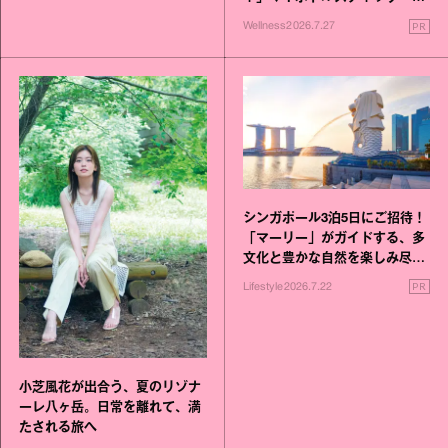
いこと毎日》シリーズが誕生
PR
Wellness
2026.7.27
シンガポール3泊5日にご招待！
「マーリー」がガイドする、多
文化と豊かな自然を楽しみ尽く
す旅
PR
Lifestyle
2026.7.22
小芝風花が出合う、夏のリゾナ
ーレ八ヶ岳。日常を離れて、満
たされる旅へ