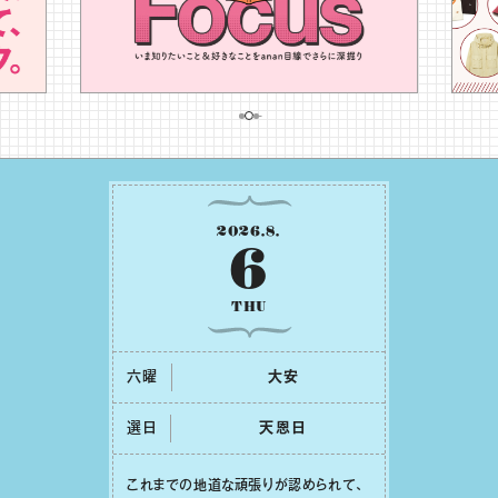
2026
.
8
.
6
THU
六曜
⼤安
選日
天恩⽇
これまでの地道な頑張りが認められて、