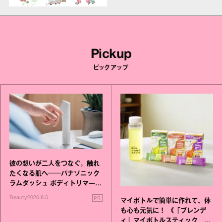
Pickup
ピックアップ
彼の想いが二人をつなぐ。触れ
たくなる肌へ──パナソニック
ラムダッシュ ボディトリマーが
進化！
PR
Beauty
2026.8.5
マイボトルで簡単に作れて、体
も心も元気に！ 《「ブレンデ
ィ」マイボトルスティック い