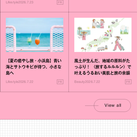
PR
Lifestyle
2026.7.23
【夏の癒やし旅・小浜島】青い
風土が生んだ、地域の原料がた
海とサトウキビが待つ、小さな
っぷり！ 〈旅するルルルン〉で
島へ
叶えるうるおい美肌と旅の余韻
PR
PR
Lifestyle
2026.7.22
Beauty
2026.7.22
View all