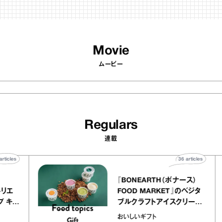
Movie
ムービー
Regulars
連載
40
articles
36
articles
ier
『BONEARTH（ボナース）
ー アトリエ
FOOD MARKET』のベジタ
クレープ キャ
ブルクラフトアイスクリーム
か｜chico
｜真野知子の「おいしいギ
おいしいギフト