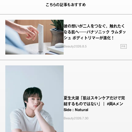
こちらの記事もおすすめ
彼の想いが二人をつなぐ。触れたく
なる肌へ──パナソニック ラムダッ
シュ ボディトリマーが進化！
PR
Beauty
2026.8.5
夏生大湖「肌はスキンケアだけで完
結するものではない」｜ #両Aメン
Side : Natural
Beauty
2026.7.30