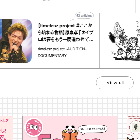
”
ト」
53
articles
【timelesz project ＃ここか
ら始まる物語】原嘉孝「タイプ
ロは夢をもう一度追わせてく
れた場所」
timelesz project -AUDITION-
DOCUMENTARY
View all