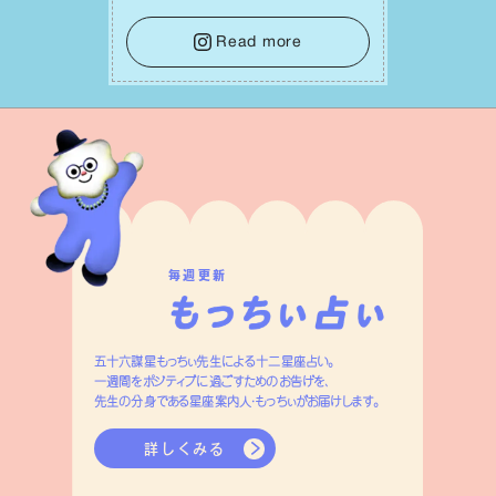
⾔葉に流されないよう、⼼にしっかりブ
レーキをかけること。この意識の切り替
Read more
えが、あなたに確かな安⼼感をもたらす
はずです。
毎週更新
五十六謀星もっちぃ先生による十二星座占い。
一週間をポジティブに過ごすためのお告げを、
先生の分身である星座案内人・もっちぃがお届けします。
詳しくみる