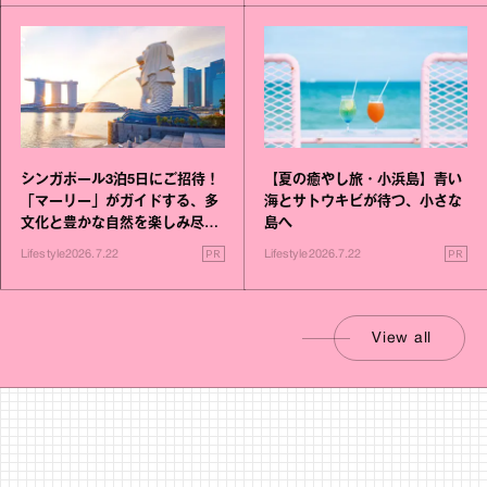
シンガポール3泊5日にご招待！
【夏の癒やし旅・小浜島】青い
「マーリー」がガイドする、多
海とサトウキビが待つ、小さな
文化と豊かな自然を楽しみ尽く
島へ
す旅
PR
PR
Lifestyle
2026.7.22
Lifestyle
2026.7.22
View all