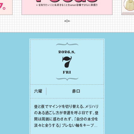
2026
.
8
.
7
FRI
六曜
⾚⼝
昼と夜でマインドを切り替える、メリハリ
のある過ごし⽅が幸運を呼ぶ⽇です。昼
間は周囲に惑わされず、「⾃分の本分を
淡々と全うする」ブレない軸をキープし
て。そして夜は、疲れや寂しさから⽢い