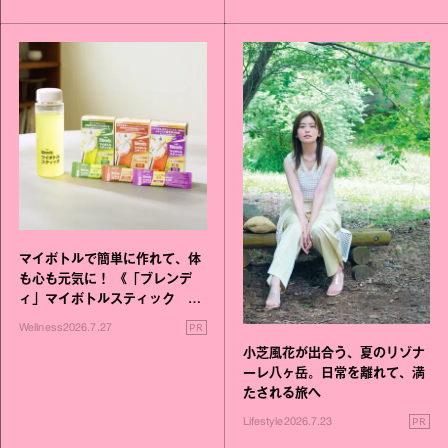
マイボトルで簡単に作れて、体
も心も元気に！ 《「ブレンデ
ィ」マイボトルスティック い
いこと毎日》シリーズが誕生
PR
Wellness
2026.7.27
小芝風花が出合う、夏のリゾナ
ーレ八ヶ岳。日常を離れて、満
たされる旅へ
PR
Lifestyle
2026.7.23