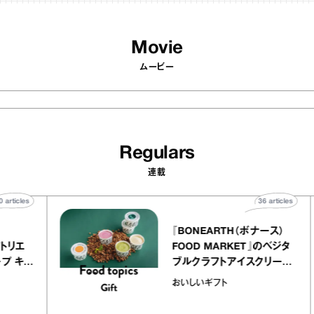
Movie
ムービー
Regulars
連載
40
articles
36
artic
lier
『BONEARTH（ボナース）
リー アトリエ
FOOD MARKET』のベジ
ルクレープ キャ
ブルクラフトアイスクリー
ほか｜chico
｜真野知子の「おいしい
おいしいギフト
物”
ト」