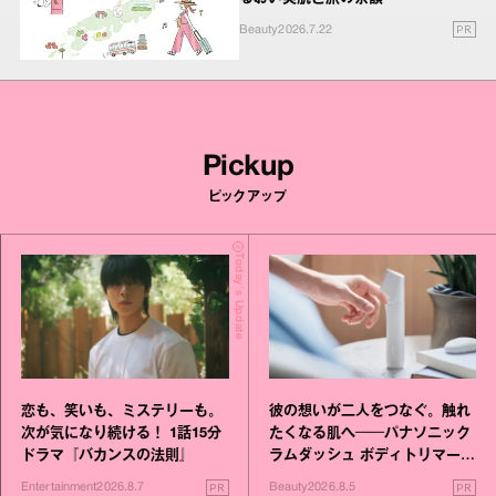
PR
Beauty
2026.7.22
Pickup
ピックアップ
Today's Update
恋も、笑いも、ミステリーも。
彼の想いが二人をつなぐ。触れ
次が気になり続ける！ 1話15分
たくなる肌へ──パナソニック
ドラマ『バカンスの法則』
ラムダッシュ ボディトリマーが
進化！
PR
PR
Entertainment
2026.8.7
Beauty
2026.8.5