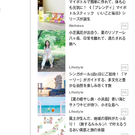
マイボトルで簡単に作れて、体も心
も元気に！ 《「ブレンディ」マイボ
共
トルスティック いいこと毎日》シ
リーズが誕生
Wellness
PR
小芝風花が出合う、夏のリゾナーレ
八ヶ岳。日常を離れて、満たされる
旅へ
Lifestyle
PR
シンガポール3泊5日にご招待！ 「マ
ーリー」がガイドする、多文化と豊
かな自然を楽しみ尽くす旅
Lifestyle
PR
【夏の癒やし旅・小浜島】青い海と
サトウキビが待つ、小さな島へ
Lifestyle
PR
風土が生んだ、地域の原料がたっぷ
り！ 〈旅するルルルン〉で叶えるう
るおい美肌と旅の余韻