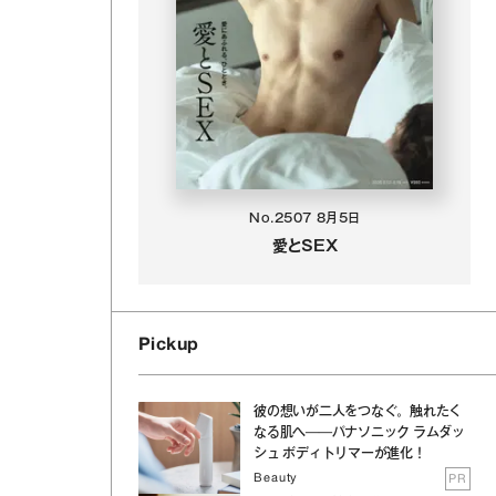
No.2507
8月5日
愛とSEX
Pickup
彼の想いが二人をつなぐ。触れたく
なる肌へ──パナソニック ラムダッ
シュ ボディトリマーが進化！
Beauty
PR