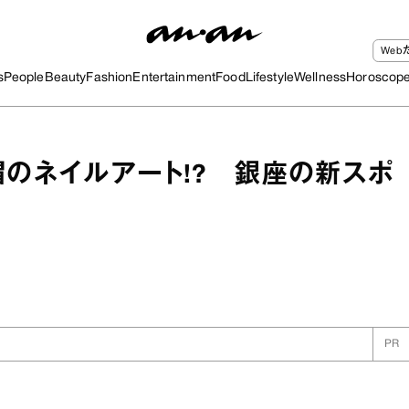
We
s
People
Beauty
Fashion
Entertainment
Food
Lifestyle
Wellness
Horoscop
帽のネイルアート!? 銀座の新スポ
PR