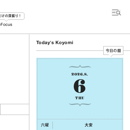
bだけの深掘り！
e
Focus
Today's Koyomi
今日の暦
2026
.
8
.
6
THU
六曜
⼤安