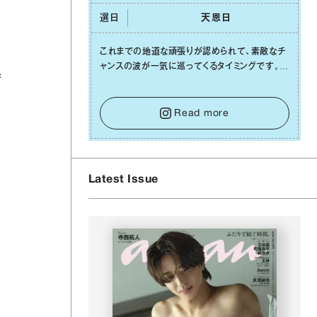
選日
天恩⽇
これまでの地道な頑張りが認められて、素敵なチ
ャンスの波が⼀気に巡ってくるタイミングです。周
で
囲からの温かいサポートや嬉しいお誘いは、遠慮
せずに笑顔で受け取りましょう。みんなと⼀緒に
、
幸せになっていくイメージを持って⼀歩を踏み出
Read more
して。⼀⼈⼀⼈の良いところが混ざり合い、ハッピ
ーな未来が形作られていきます。
Latest Issue