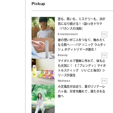
Pickup
恋も、笑いも、ミステリーも。次が
気になり続ける！ 1話15分ドラマ
『バカンスの法則』
Entertainment
PR
彼の想いが二人をつなぐ。触れたく
なる肌へ──パナソニック ラムダッ
シュ ボディトリマーが進化！
Beauty
PR
マイボトルで簡単に作れて、体も心
も元気に！ 《「ブレンディ」マイボ
トルスティック いいこと毎日》シ
リーズが誕生
Wellness
PR
小芝風花が出合う、夏のリゾナーレ
八ヶ岳。日常を離れて、満たされる
旅へ