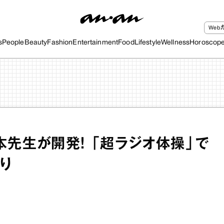
We
s
People
Beauty
Fashion
Entertainment
Food
Lifestyle
Wellness
Horoscop
本先生が開発！ 「超ラジオ体操」で
り