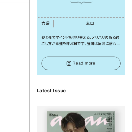
六曜
⾚⼝
昼と夜でマインドを切り替える、メリハリのある過
」
ごし⽅が幸運を呼ぶ⽇です。昼間は周囲に惑わさ
れず、「⾃分の本分を淡々と全うする」ブレない軸
をキープして。そして夜は、疲れや寂しさから⽢
い⾔葉に流されないよう、⼼にしっかりブレーキ
Read more
をかけること。この意識の切り替えが、あなたに
確かな安⼼感をもたらすはずです。
Latest Issue