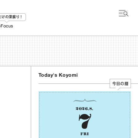
bだけの深掘り！
e
Focus
Today's Koyomi
今日の暦
2026
.
8
.
7
FRI