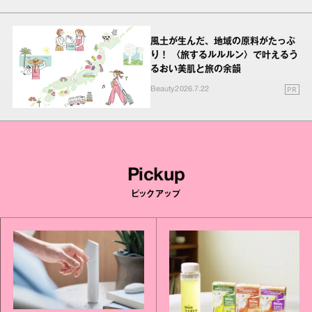
風土が生んだ、地域の原料がたっぷ
り！ 〈旅するルルルン〉で叶えるう
るおい美肌と旅の余韻
PR
Beauty
2026.7.22
Pickup
ピックアップ