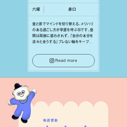
六曜
⾚⼝
昼と夜でマインドを切り替える、メリハリ
のある過ごし⽅が幸運を呼ぶ⽇です。昼
間は周囲に惑わされず、「⾃分の本分を
淡々と全うする」ブレない軸をキープし
て。そして夜は、疲れや寂しさから⽢い
⾔葉に流されないよう、⼼にしっかりブ
レーキをかけること。この意識の切り替
Read more
えが、あなたに確かな安⼼感をもたらす
はずです。
毎週更新