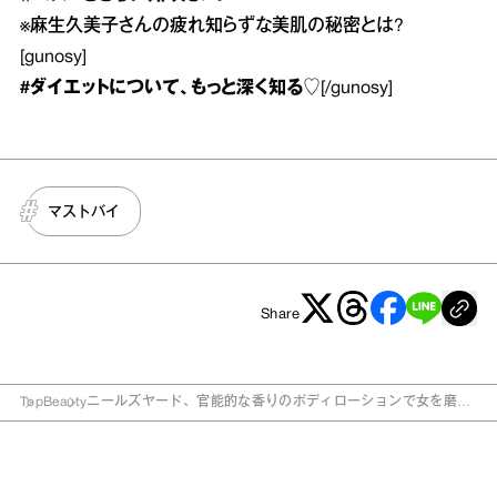
※
麻生久美子さんの疲れ知らずな美肌の秘密とは?
[gunosy]
#ダイエット
について、もっと深く知る♡
[/gunosy]
マストバイ
Share
Top
Beauty
ニールズヤード、官能的な香りのボディローションで女を磨
く！