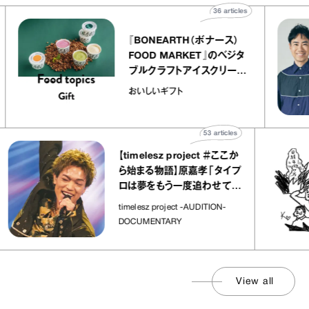
cles
36
articles
『BONEARTH（ボナース）
リエ
FOOD MARKET』のベジタ
キャ
ブルクラフトアイスクリーム
co
｜真野知子の「おいしいギフ
おいしいギフト
ト」
53
articles
【timelesz project ＃ここか
ら始まる物語】原嘉孝「タイプ
ロは夢をもう一度追わせてく
れた場所」
timelesz project -AUDITION-
DOCUMENTARY
View all