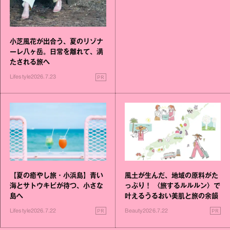
小芝風花が出合う、夏のリゾナ
ーレ八ヶ岳。日常を離れて、満
たされる旅へ
PR
Lifestyle
2026.7.23
【夏の癒やし旅・小浜島】青い
風土が生んだ、地域の原料がた
海とサトウキビが待つ、小さな
っぷり！ 〈旅するルルルン〉で
島へ
叶えるうるおい美肌と旅の余韻
PR
PR
Lifestyle
2026.7.22
Beauty
2026.7.22