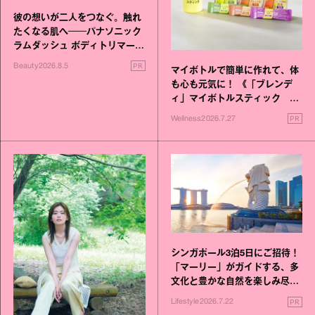
彼の想いが二人をつなぐ。触れ
たくなる肌へ──パナソニック
ラムダッシュ ボディトリマーが
進化！
PR
Beauty
2026.8.5
マイボトルで簡単に作れて、体
も心も元気に！ 《「ブレンデ
ィ」マイボトルスティック い
いこと毎日》シリーズが誕生
PR
Wellness
2026.7.27
シンガポール3泊5日にご招待！
「マーリー」がガイドする、多
文化と豊かな自然を楽しみ尽く
す旅
PR
Lifestyle
2026.7.22