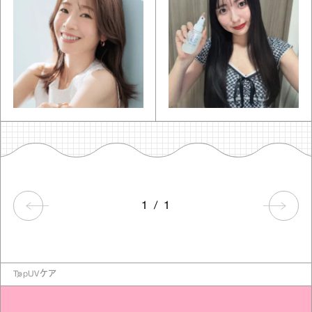
1
/
1
Top
UVケア