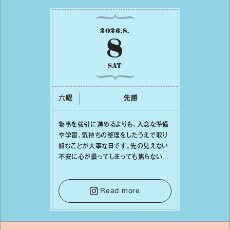
2026
.
8
.
8
SAT
六曜
先勝
物事を強引に進めるよりも、⼊念な準備
や学習、気持ちの整理をしたうえで取り
組むことが⼤事な⽇です。先の⾒えない
不安に⼼が曇ってしまっても焦らない
で。意思を伝える⼯夫をしたり、あなた⾃
⾝や疲れていそうな⼈をいたわることに
時間を使いましょう。ここでしっかりとエ
Read more
ネルギーを蓄え、困難を乗り越える⼒に
変えましょう。