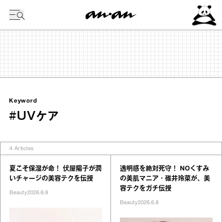
今日の暦
Keyword
#UVケア
4
Articles
夏こそ保湿が命！ 伏屋陽子が潤
透明感を絶対死守！ NOくすみ
いチャージの美容テクを伝授
の美肌マニア・碓井玲菜が、美
容テクをガチ伝授
Beauty
2026.6.9
Beauty
2026.6.8