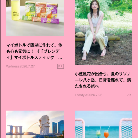
マイボトルで簡単に作れて、体
も心も元気に！ 《「ブレンデ
ィ」マイボトルスティック い
いこと毎日》シリーズが誕生
PR
Wellness
2026.7.27
小芝風花が出合う、夏のリゾナ
ーレ八ヶ岳。日常を離れて、満
たされる旅へ
PR
Lifestyle
2026.7.23