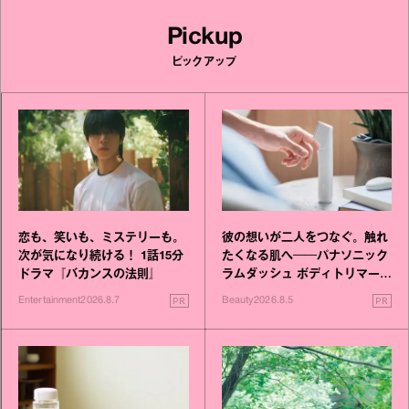
Pickup
ピックアップ
恋も、笑いも、ミステリーも。
彼の想いが二人をつなぐ。触れ
次が気になり続ける！ 1話15分
たくなる肌へ──パナソニック
ドラマ『バカンスの法則』
ラムダッシュ ボディトリマーが
進化！
PR
PR
Entertainment
2026.8.7
Beauty
2026.8.5