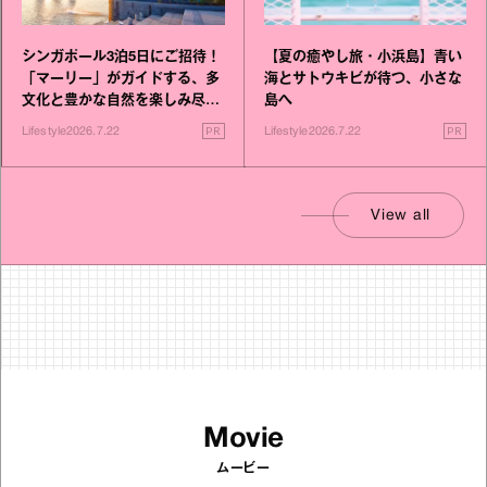
シンガポール3泊5日にご招待！
【夏の癒やし旅・小浜島】青い
「マーリー」がガイドする、多
海とサトウキビが待つ、小さな
文化と豊かな自然を楽しみ尽く
島へ
す旅
PR
PR
Lifestyle
2026.7.22
Lifestyle
2026.7.22
View all
Movie
ムービー