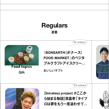
Regulars
連載
s
36
articles
『BONEARTH（ボナース）
FOOD MARKET』のベジタ
ャ
ブルクラフトアイスクリーム
o
｜真野知子の「おいしいギフ
おいしいギフト
ト」
53
articles
【timelesz project ＃ここか
ら始まる物語】原嘉孝「タイプ
ロは夢をもう一度追わせてく