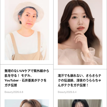
無理のないUVケアで紫外線から
肌を守る！ モデル、
滝汗でも崩れない、さらさらテ
YouTuber・石井亜美がテクを
クの伝道師。深夜のうららちゃ
ガチ伝授
んがテクをガチ伝授！
Beauty
2026.6.8
Beauty
2026.6.4