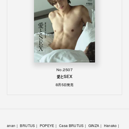
No.2507
愛とSEX
8月5日
発売
anan
BRUTUS
POPEYE
Casa BRUTUS
GINZA
Hanako