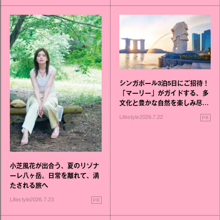
シンガポール3泊5日にご招待！
「マーリー」がガイドする、多
文化と豊かな自然を楽しみ尽く
す旅
PR
Lifestyle
2026.7.22
小芝風花が出合う、夏のリゾナ
ーレ八ヶ岳。日常を離れて、満
たされる旅へ
PR
Lifestyle
2026.7.23