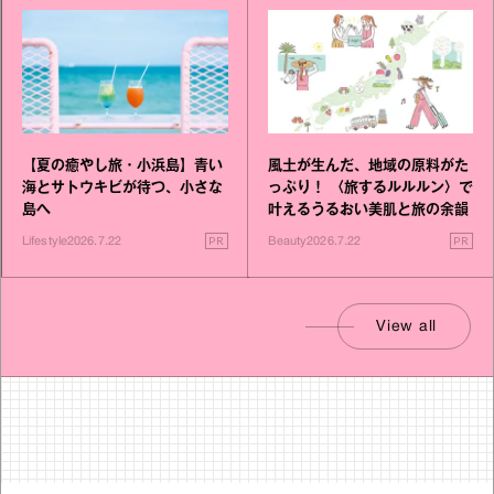
【夏の癒やし旅・小浜島】青い
風土が生んだ、地域の原料がた
海とサトウキビが待つ、小さな
っぷり！ 〈旅するルルルン〉で
島へ
叶えるうるおい美肌と旅の余韻
PR
PR
Lifestyle
2026.7.22
Beauty
2026.7.22
View all