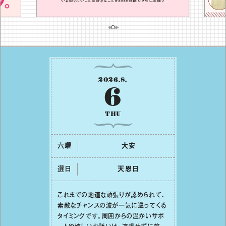
2026
.
8
.
6
THU
六曜
⼤安
選日
天恩⽇
これまでの地道な頑張りが認められて、
素敵なチャンスの波が⼀気に巡ってくる
タイミングです。周囲からの温かいサポ