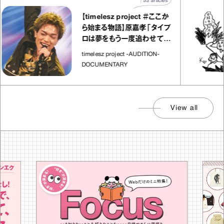
53
articles
【timelesz project ＃ここか
ら始まる物語】原嘉孝「タイプ
ロは夢をもう一度追わせてく
れた場所」
timelesz project -AUDITION-
DOCUMENTARY
View all