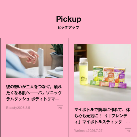
Pickup
ピックアップ
彼の想いが二人をつなぐ。触れ
たくなる肌へ──パナソニック
ラムダッシュ ボディトリマーが
進化！
PR
Beauty
2026.8.5
マイボトルで簡単に作れて、体
も心も元気に！ 《「ブレンデ
ィ」マイボトルスティック い
いこと毎日》シリーズが誕生
PR
Wellness
2026.7.27