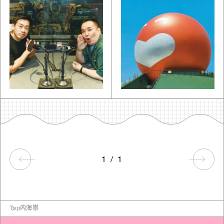
1
/
1
Top
内海崇