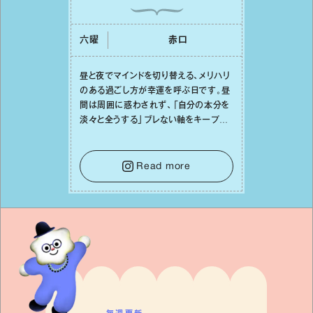
六曜
⾚⼝
昼と夜でマインドを切り替える、メリハリ
のある過ごし⽅が幸運を呼ぶ⽇です。昼
間は周囲に惑わされず、「⾃分の本分を
淡々と全うする」ブレない軸をキープし
て。そして夜は、疲れや寂しさから⽢い
⾔葉に流されないよう、⼼にしっかりブ
レーキをかけること。この意識の切り替
Read more
えが、あなたに確かな安⼼感をもたらす
はずです。