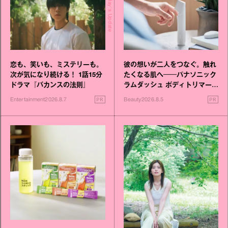
Today's Update
恋も、笑いも、ミステリーも。
彼の想いが二人をつなぐ。触れ
次が気になり続ける！ 1話15分
たくなる肌へ──パナソニック
ドラマ『バカンスの法則』
ラムダッシュ ボディトリマーが
進化！
PR
PR
Entertainment
2026.8.7
Beauty
2026.8.5