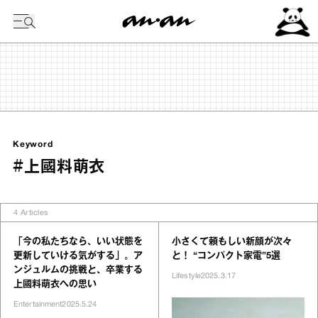
今日の暦
Keyword
#上國料萌衣
4
Articles
「今の私たちなら、いい状態を
小さくて頼もしい新顔が次々
更新していける気がする」。ア
と！ “コンパクト家電”5選
ンジュルムの挑戦と、卒業する
Lifestyle
2025.3.17
上國料萌衣への思い
Entertainment
2025.5.24