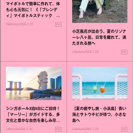
マイボトルで簡単に作れて、体
も心も元気に！ 《「ブレンデ
ィ」マイボトルスティック い
いこと毎日》シリーズが誕生
PR
Wellness
2026.7.27
小芝風花が出合う、夏のリゾナ
ーレ八ヶ岳。日常を離れて、満
たされる旅へ
PR
Lifestyle
2026.7.23
シンガポール3泊5日にご招待！
【夏の癒やし旅・小浜島】青い
「マーリー」がガイドする、多
海とサトウキビが待つ、小さな
文化と豊かな自然を楽しみ尽く
島へ
す旅
PR
PR
Lifestyle
2026.7.22
Lifestyle
2026.7.22