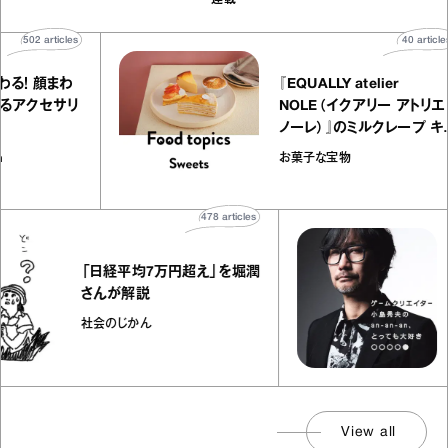
502
articles
40
art
変わる！ 顔まわ
『EQUALLY atelier
にするアクセサリ
NOLE（イクアリー アト
した
ノーレ）』のミルクレープ
ラメルバニーユほか｜ch
hion
お菓子な宝物
の“お菓子な宝物”
478
articles
小
「日経平均7万円超え」を堀潤
さんが解説
社会のじかん
a
〇
View all