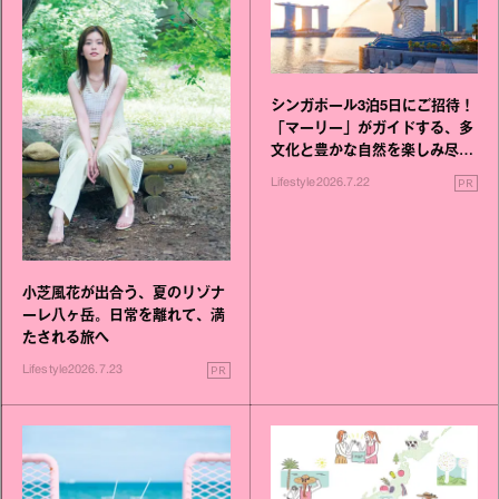
シンガポール3泊5日にご招待！
「マーリー」がガイドする、多
文化と豊かな自然を楽しみ尽く
す旅
PR
Lifestyle
2026.7.22
小芝風花が出合う、夏のリゾナ
ーレ八ヶ岳。日常を離れて、満
たされる旅へ
PR
Lifestyle
2026.7.23