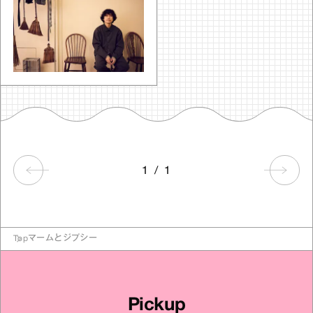
1
/
1
Top
マームとジプシー
Pickup