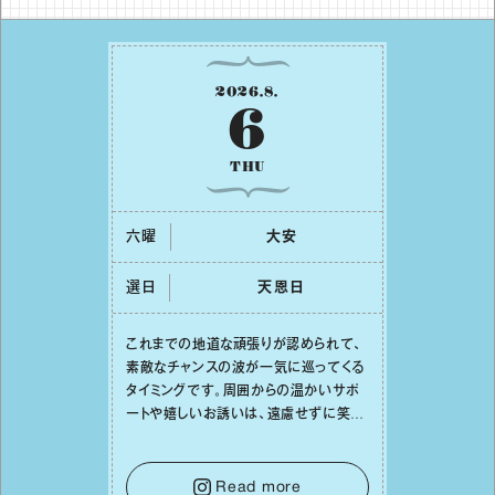
2026
.
8
.
6
THU
六曜
⼤安
選日
天恩⽇
これまでの地道な頑張りが認められて、
素敵なチャンスの波が⼀気に巡ってくる
タイミングです。周囲からの温かいサポ
ートや嬉しいお誘いは、遠慮せずに笑顔
で受け取りましょう。みんなと⼀緒に幸
せになっていくイメージを持って⼀歩を
踏み出して。⼀⼈⼀⼈の良いところが混
Read more