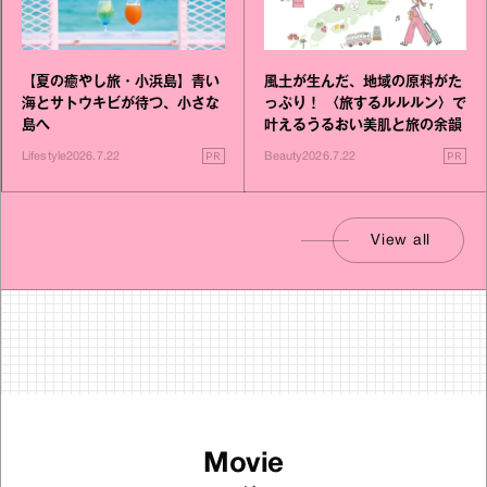
【夏の癒やし旅・小浜島】青い
風土が生んだ、地域の原料がた
海とサトウキビが待つ、小さな
っぷり！ 〈旅するルルルン〉で
島へ
叶えるうるおい美肌と旅の余韻
PR
PR
Lifestyle
2026.7.22
Beauty
2026.7.22
View all
Movie