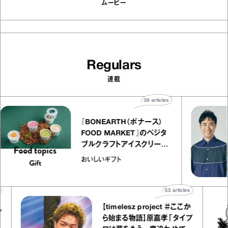
ムービー
Regulars
連載
36
articles
『BONEARTH（ボナース）
FOOD MARKET』のベジタ
ブルクラフトアイスクリーム
｜真野知子の「おいしいギフ
おいしいギフト
ト」
53
articles
【timelesz project ＃ここか
ら始まる物語】原嘉孝「タイプ