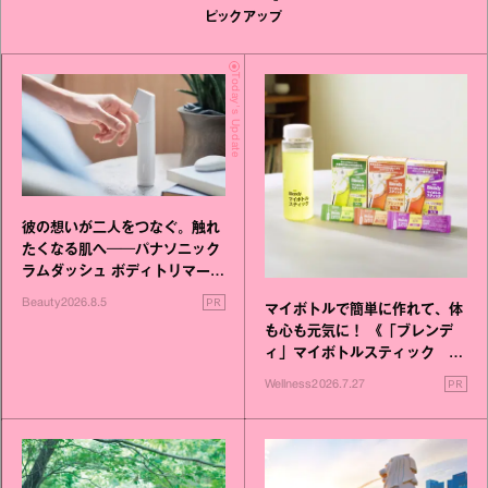
ピックアップ
Today's Update
彼の想いが二人をつなぐ。触れ
たくなる肌へ──パナソニック
ラムダッシュ ボディトリマーが
進化！
PR
Beauty
2026.8.5
マイボトルで簡単に作れて、体
も心も元気に！ 《「ブレンデ
ィ」マイボトルスティック い
いこと毎日》シリーズが誕生
PR
Wellness
2026.7.27