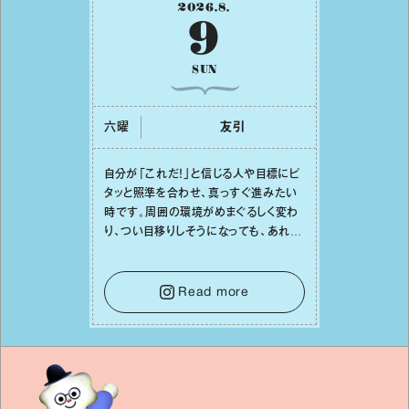
2026
.
8
.
9
SUN
六曜
友引
⾃分が「これだ！」と信じる⼈や⽬標にピ
タッと照準を合わせ、真っすぐ進みたい
時です。周囲の環境がめまぐるしく変わ
り、つい⽬移りしそうになっても、あれこ
れ迷う必要はありません。余計なノイズ
をそっと⼿放し、⽬の前のことに集中しま
しょう。そのブレない決意が、あなたにと
Read more
って有意義で安定した成果を引き寄せま
す。