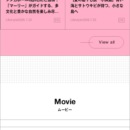
シンガポール3泊5日にご招待！
【夏の癒やし旅・小浜島】青い
「マーリー」がガイドする、多
海とサトウキビが待つ、小さな
文化と豊かな自然を楽しみ尽く
島へ
す旅
PR
PR
Lifestyle
2026.7.22
Lifestyle
2026.7.22
View all
Movie
ムービー