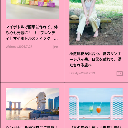
マイボトルで簡単に作れて、体
も心も元気に！ 《「ブレンデ
ィ」マイボトルスティック い
いこと毎日》シリーズが誕生
PR
Wellness
2026.7.27
小芝風花が出合う、夏のリゾナ
ーレ八ヶ岳。日常を離れて、満
たされる旅へ
PR
Lifestyle
2026.7.23