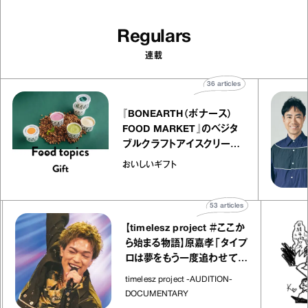
Regulars
連載
36
articles
『BONEARTH（ボナース）
FOOD MARKET』のベジタ
ブルクラフトアイスクリーム
｜真野知子の「おいしいギフ
おいしいギフト
ト」
53
articles
【timelesz project ＃ここか
ら始まる物語】原嘉孝「タイプ
ロは夢をもう一度追わせてく
れた場所」
timelesz project -AUDITION-
DOCUMENTARY