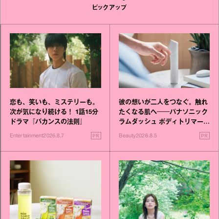
ピックアップ
恋も、笑いも、ミステリーも。
彼の想いが二人をつなぐ。触れ
次が気になり続ける！ 1話15分
たくなる肌へ──パナソニック
ドラマ『バカンスの法則』
ラムダッシュ ボディトリマーが
進化！
PR
PR
Entertainment
2026.8.7
Beauty
2026.8.5