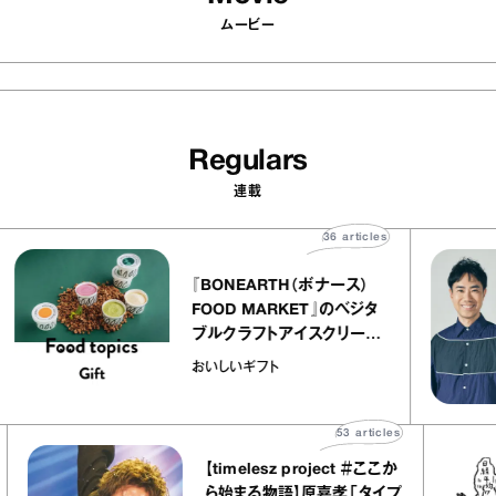
ムービー
Regulars
連載
36
articles
『BONEARTH（ボナース）
FOOD MARKET』のベジタ
ブルクラフトアイスクリーム
｜真野知子の「おいしいギフ
おいしいギフト
ト」
53
articles
【timelesz project ＃ここか
ら始まる物語】原嘉孝「タイプ