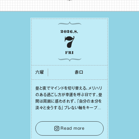
2026
.
8
.
7
FRI
六曜
⾚⼝
昼と夜でマインドを切り替える、メリハリ
のある過ごし⽅が幸運を呼ぶ⽇です。昼
間は周囲に惑わされず、「⾃分の本分を
淡々と全うする」ブレない軸をキープし
て。そして夜は、疲れや寂しさから⽢い
⾔葉に流されないよう、⼼にしっかりブ
レーキをかけること。この意識の切り替
Read more
えが、あなたに確かな安⼼感をもたらす