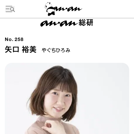
今日の暦
総研
No.
258
矢口 裕美
やぐちひろみ