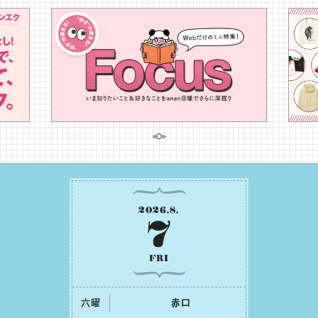
2026
.
8
.
7
FRI
六曜
⾚⼝