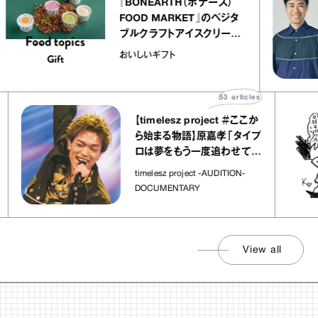
『BONEARTH（ボナース）
FOOD MARKET』のベジタ
ブルクラフトアイスクリーム
｜真野知子の「おいしいギフ
おいしいギフト
ト」
53
articles
【timelesz project ＃ここか
ら始まる物語】原嘉孝「タイプ
ロは夢をもう一度追わせてく
れた場所」
timelesz project -AUDITION-
DOCUMENTARY
View all