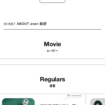
HOME
ABOUT anan 総研
Movie
ムービー
Regulars
連載
36
articles