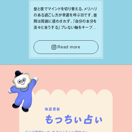
昼と夜でマインドを切り替える、メリハリ
のある過ごし⽅が幸運を呼ぶ⽇です。昼
間は周囲に惑わされず、「⾃分の本分を
淡々と全うする」ブレない軸をキープし
て。そして夜は、疲れや寂しさから⽢い
⾔葉に流されないよう、⼼にしっかりブ
レーキをかけること。この意識の切り替
Read more
えが、あなたに確かな安⼼感をもたらす
はずです。
毎週更新