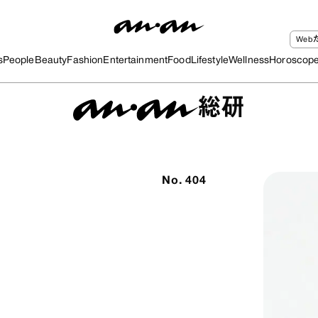
We
s
People
Beauty
Fashion
Entertainment
Food
Lifestyle
Wellness
Horoscop
総研
No.
404