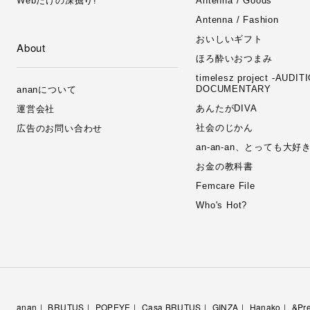
Webだけの深掘り!
Antenna / Goods
Antenna / Fashion
おいしいギフト
About
ほろ酔いおつまみ
timelesz project -AUDIT
DOCUMENTARY
ananについて
あんたがDIVA
運営会社
社会のじかん
広告のお問い合わせ
an-an-an、とっても大
お金の教科書
Femcare File
Who's Hot?
anan
BRUTUS
POPEYE
Casa BRUTUS
GINZA
Hanako
&Pr