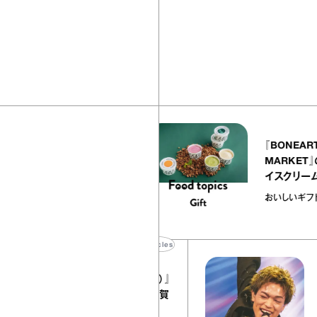
40
articles
ALLY atelier NOLE（イクアリ
『BON
トリエ ノーレ）』のミルクレープ
MAR
ラメルバニーユほか｜chico
イスク
お菓子な宝物”
いギフ
子な宝物
おいしい
37
articles
【t
『YEBISU YAOYA（エビス ヤオヤ）』
る
の河内鴨のタタキ あけがらし｜宇賀
一
なつみ「ほろ酔いおつまみ」