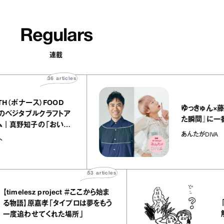
Regulars
連載
36
articles
EARTH（ボナース）FOOD
ゆっきゅ
KET』のベジタブルクラフトア
た瞬間』
リーム｜真野知子の「おいし
あんたがDI
ト」
ギフト
53
articles
imelesz project ＃ここから始ま
「日
物語】原嘉孝「タイプロは夢をもう
解説
度追わせてくれた場所」