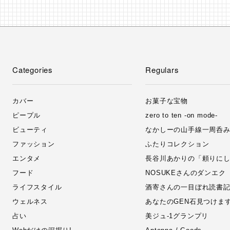
Categories
Regulars
カバー
お菓子な宝物
ピープル
zero to ten -on mode-
ビューティ
なかしーの山手線一周呑
ファッション
ふたりコレクション
エンタメ
長谷川あかりの「頼りに
フード
NOSUKEさんのダンエク
ライフスタイル
酒寄さんの一目ぼれ読書
ウェルネス
あなたのGEN石見つけま
占い
美ジュ‐1グランプリ