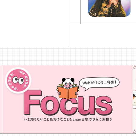
tim
ほろ酔いおつまみ
DO