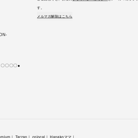
す。
メルマガ解除はこちら
ION-
好き〇〇〇〇●
emium
Tarzan
colocal
Hanakoママ