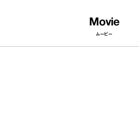
Movie
ムービー
502
articles
象がパッと変わる！ 顔まわりを華
『EQU
かにするアクセサリーを集めまし
ー ア
キャ
の“
enna / Fashion
お菓