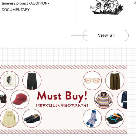
社会
elesz project -AUDITION-
CUMENTARY
View all