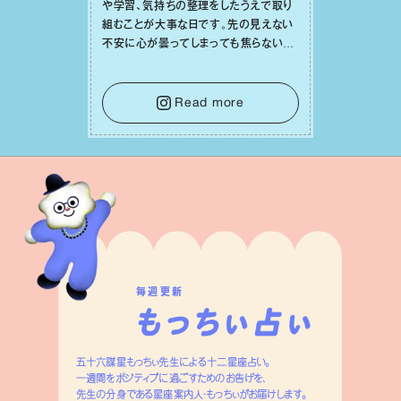
や学習、気持ちの整理をしたうえで取り
組むことが⼤事な⽇です。先の⾒えない
不安に⼼が曇ってしまっても焦らない
で。意思を伝える⼯夫をしたり、あなた⾃
⾝や疲れていそうな⼈をいたわることに
時間を使いましょう。ここでしっかりとエ
Read more
ネルギーを蓄え、困難を乗り越える⼒に
変えましょう。
毎週更新
五十六謀星もっちぃ先生による十二星座占い。
一週間をポジティブに過ごすためのお告げを、
先生の分身である星座案内人・もっちぃがお届けします。