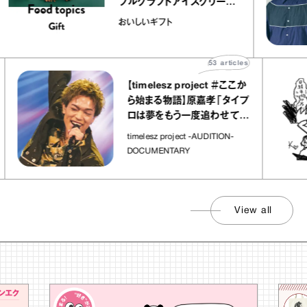
ブルクラフトアイスクリーム
｜真野知子の「おいしいギフ
おいしいギフト
ト」
53
articles
【timelesz project ＃ここか
ら始まる物語】原嘉孝「タイプ
ロは夢をもう一度追わせてく
れた場所」
timelesz project -AUDITION-
DOCUMENTARY
View all