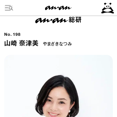
今日の暦
総研
No.
198
山崎 奈津美
やまざきなつみ