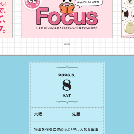
2026
.
8
.
8
SAT
六曜
先勝
物事を強引に進めるよりも、⼊念な準備