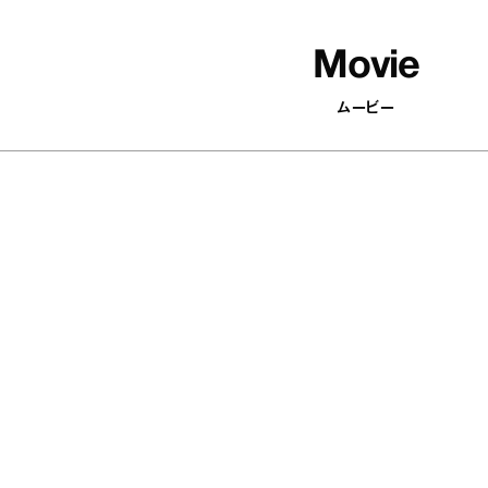
Movie
ムービー
502
articles
印象がパッと変わる！ 顔まわりを華
やかにするアクセサリーを集めまし
た
Antenna / Fashion
『YEBISU YAOYA（エビス
の河内鴨のタタキ あけが
なつみ「ほろ酔いおつまみ