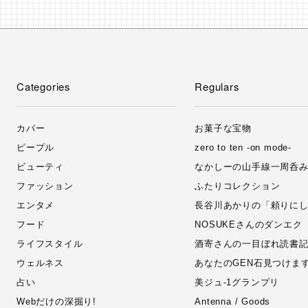
Categories
Regulars
カバー
お菓子な宝物
ピープル
zero to ten -on mode-
ビューティ
なかしーの山手線一周呑
ファッション
ふたりコレクション
エンタメ
長谷川あかりの「頼りに
フード
NOSUKEさんのダンエク
ライフスタイル
酒寄さんの一目ぼれ読書
ウェルネス
あなたのGEN石見つけま
占い
美ジュ‐1グランプリ
Webだけの深掘り!
Antenna / Goods