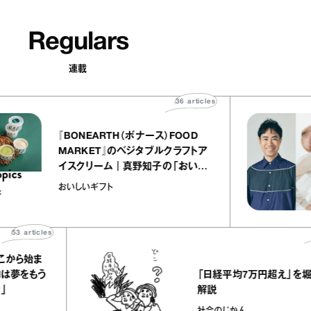
Regulars
連載
36
articles
『BONEARTH（ボナース）FOOD
MARKET』のベジタブルクラフトア
イスクリーム｜真野知子の「おいし
いギフト」
おいしいギフト
3
articles
478
a
から始ま
「日経平均7万円超え」を堀潤
夢をもう
解説