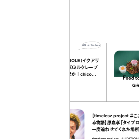
40
articles
『EQUALLY atelier NOLE（イクアリ
ー アトリエ ノーレ）』のミルクレープ
キャラメルバニーユほか｜chico
の“お菓子な宝物”
お菓子な宝物
37
articles
5
【timelesz project ＃ここ
 ヤオヤ）』
る物語】原嘉孝「タイプロは
らし｜宇賀
一度追わせてくれた場所」
」