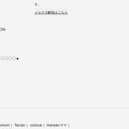
す。
メルマガ解除はこちら
ION-
好き〇〇〇〇●
emium
Tarzan
colocal
Hanakoママ