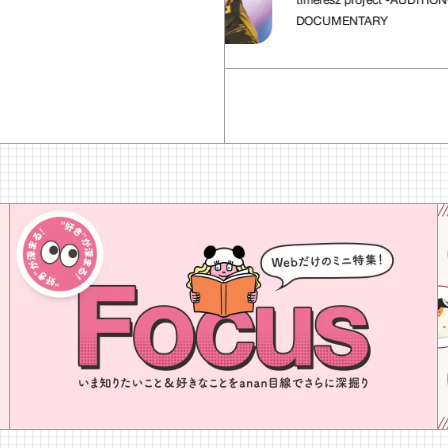
timelesz project -AUDITION-
DOCUMENTARY