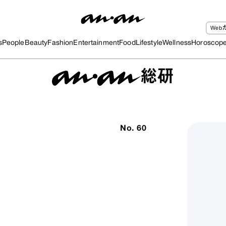
We
s
People
Beauty
Fashion
Entertainment
Food
Lifestyle
Wellness
Horoscop
総研
No.
60