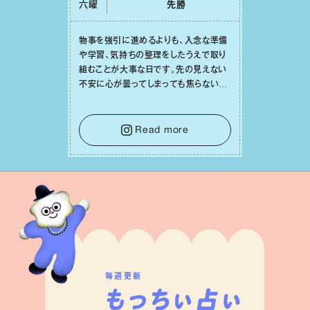
六曜
先勝
物事を強引に進めるよりも、⼊念な準備
や学習、気持ちの整理をしたうえで取り
組むことが⼤事な⽇です。先の⾒えない
不安に⼼が曇ってしまっても焦らない
で。意思を伝える⼯夫をしたり、あなた⾃
⾝や疲れていそうな⼈をいたわることに
時間を使いましょう。ここでしっかりとエ
Read more
ネルギーを蓄え、困難を乗り越える⼒に
変えましょう。
毎週更新