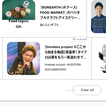
『BONEARTH（ボナース）
FOOD MARKET』のベジタ
ブルクラフトアイスクリーム
｜真野知子の「おいしいギフ
おいしいギフト
ト」
53
articles
【timelesz project ＃ここか
ら始まる物語】原嘉孝「タイプ
ロは夢をもう一度追わせてく
れた場所」
timelesz project -AUDITION-
DOCUMENTARY
View all