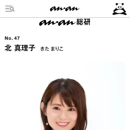
今日の暦
総研
No.
47
北 真理子
きた まりこ