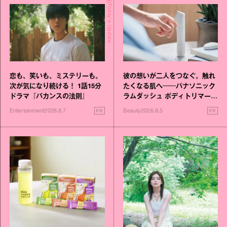
Today's Update
恋も、笑いも、ミステリーも。
彼の想いが二人をつなぐ。触れ
次が気になり続ける！ 1話15分
たくなる肌へ──パナソニック
ドラマ『バカンスの法則』
ラムダッシュ ボディトリマーが
進化！
PR
PR
Entertainment
2026.8.7
Beauty
2026.8.5