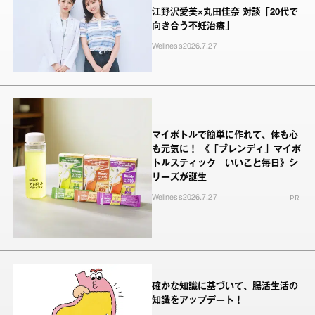
江野沢愛美×丸田佳奈 対談「20代で
向き合う不妊治療」
Wellness
2026.7.27
マイボトルで簡単に作れて、体も心
も元気に！ 《「ブレンディ」マイボ
トルスティック いいこと毎日》シ
リーズが誕生
PR
Wellness
2026.7.27
確かな知識に基づいて、腸活生活の
知識をアップデート！