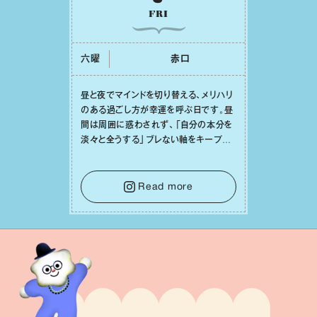
FRI
六曜
⾚⼝
昼と夜でマインドを切り替える、メリハリ
のある過ごし⽅が幸運を呼ぶ⽇です。昼
間は周囲に惑わされず、「⾃分の本分を
淡々と全うする」ブレない軸をキープし
て。そして夜は、疲れや寂しさから⽢い
⾔葉に流されないよう、⼼にしっかりブ
レーキをかけること。この意識の切り替
Read more
えが、あなたに確かな安⼼感をもたらす
はずです。