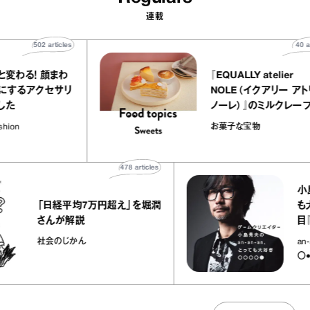
連載
502
articles
がパッと変わる！ 顔まわ
『EQUALLY atel
華やかにするアクセサリ
NOLE（イクア
集めました
ノーレ）』のミル
ラメルバニーユほ
nna / Fashion
お菓子な宝物
の“お菓子な宝物
478
articles
小島秀夫のa
「日経平均7万円超え」を堀潤
も大好き○
さんが解説
目『内視
社会のじかん
an-an-
〇●