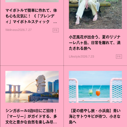
マイボトルで簡単に作れて、体
も心も元気に！ 《「ブレンデ
ィ」マイボトルスティック い
いこと毎日》シリーズが誕生
PR
Wellness
2026.7.27
小芝風花が出合う、夏のリゾナ
ーレ八ヶ岳。日常を離れて、満
たされる旅へ
PR
Lifestyle
2026.7.23
シンガポール3泊5日にご招待！
【夏の癒やし旅・小浜島】青い
「マーリー」がガイドする、多
海とサトウキビが待つ、小さな
文化と豊かな自然を楽しみ尽く
島へ