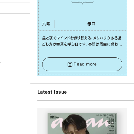
六曜
⾚⼝
昼と夜でマインドを切り替える、メリハリのある過
ごし⽅が幸運を呼ぶ⽇です。昼間は周囲に惑わさ
れず、「⾃分の本分を淡々と全うする」ブレない軸
をキープして。そして夜は、疲れや寂しさから⽢
い⾔葉に流されないよう、⼼にしっかりブレーキ
Read more
をかけること。この意識の切り替えが、あなたに
確かな安⼼感をもたらすはずです。
Latest Issue