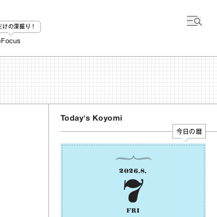
bだけの深掘り！
e
Focus
Today's Koyomi
今日の暦
2026
.
8
.
7
FRI