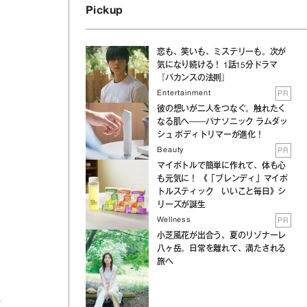
Pickup
恋も、笑いも、ミステリーも。次が
気になり続ける！ 1話15分ドラマ
『バカンスの法則』
Entertainment
PR
彼の想いが二人をつなぐ。触れたく
なる肌へ──パナソニック ラムダッ
シュ ボディトリマーが進化！
Beauty
PR
マイボトルで簡単に作れて、体も心
も元気に！ 《「ブレンディ」マイボ
トルスティック いいこと毎日》シ
リーズが誕生
Wellness
PR
小芝風花が出合う、夏のリゾナーレ
八ヶ岳。日常を離れて、満たされる
旅へ
敬