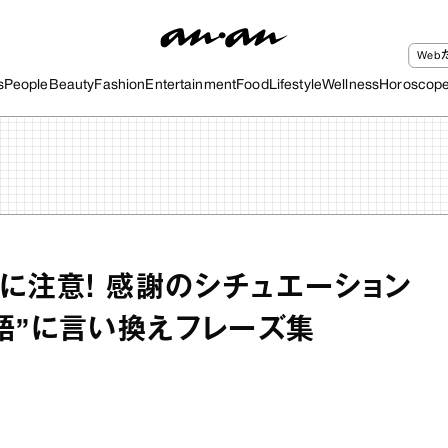
We
s
People
Beauty
Fashion
Entertainment
Food
Lifestyle
Wellness
Horoscop
”に注意！ 感謝のシチュエーション
語”に言い換えフレーズ集