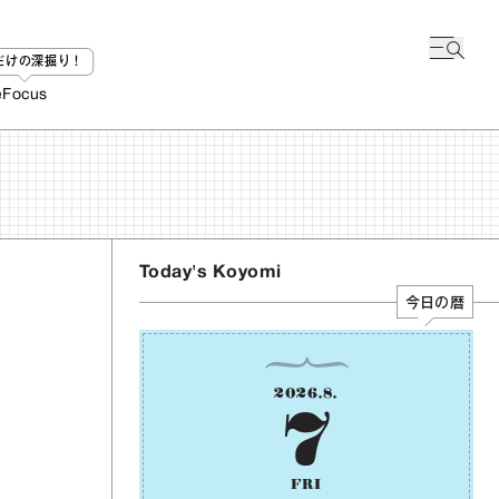
bだけの深掘り！
e
Focus
Today's Koyomi
今日の暦
2026
.
8
.
7
FRI