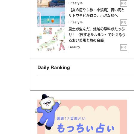
Lifestyle
PR
【夏の癒やし旅・小浜島】青い海と
サトウキビが待つ、小さな島へ
Lifestyle
PR
風土が生んだ、地域の原料がたっぷ
り！ 〈旅するルルルン〉で叶えるう
るおい美肌と旅の余韻
Beauty
PR
Daily Ranking
週間12星座占い