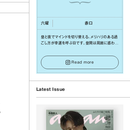
六曜
⾚⼝
昼と夜でマインドを切り替える、メリハリのある過
ごし⽅が幸運を呼ぶ⽇です。昼間は周囲に惑わさ
れず、「⾃分の本分を淡々と全うする」ブレない軸
をキープして。そして夜は、疲れや寂しさから⽢
い⾔葉に流されないよう、⼼にしっかりブレーキ
Read more
をかけること。この意識の切り替えが、あなたに
確かな安⼼感をもたらすはずです。
Latest Issue
で
の