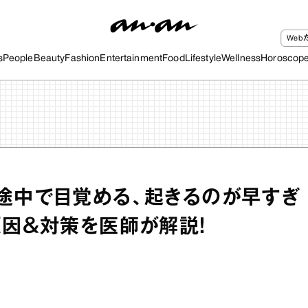
We
s
People
Beauty
Fashion
Entertainment
Food
Lifestyle
Wellness
Horoscop
途中で目覚める、起きるのが早すぎ
原因＆対策を医師が解説！