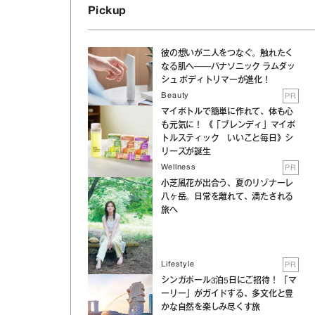
Pickup
彼の想いが二人をつなぐ。触れたく
なる肌へ──パナソニック ラムダッ
シュ ボディトリマーが進化！
Beauty
PR
マイボトルで簡単に作れて、体も心
も元気に！ 《「ブレンディ」マイボ
トルスティック いいこと毎日》シ
リーズが誕生
Wellness
PR
小芝風花が出合う、夏のリゾナーレ
八ヶ岳。日常を離れて、満たされる
旅へ
Lifestyle
PR
シンガポール3泊5日にご招待！ 「マ
ーリー」がガイドする、多文化と豊
かな自然を楽しみ尽くす旅