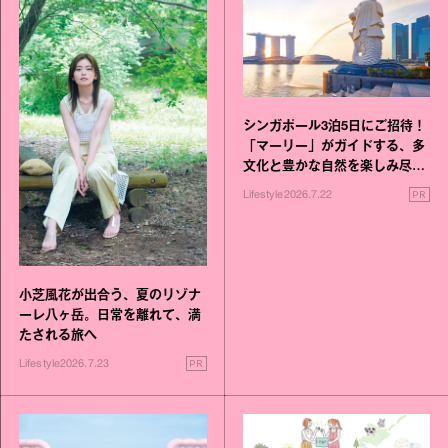
シンガポール3泊5日にご招待！
「マーリー」がガイドする、多
文化と豊かな自然を楽しみ尽く
す旅
PR
Lifestyle
2026.7.22
小芝風花が出合う、夏のリゾナ
ーレ八ヶ岳。日常を離れて、満
たされる旅へ
PR
Lifestyle
2026.7.23