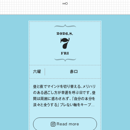
2026
.
8
.
7
FRI
六曜
⾚⼝
昼と夜でマインドを切り替える、メリハリ
のある過ごし⽅が幸運を呼ぶ⽇です。昼
間は周囲に惑わされず、「⾃分の本分を
淡々と全うする」ブレない軸をキープし
て。そして夜は、疲れや寂しさから⽢い
⾔葉に流されないよう、⼼にしっかりブ
レーキをかけること。この意識の切り替
Read more
えが、あなたに確かな安⼼感をもたらす