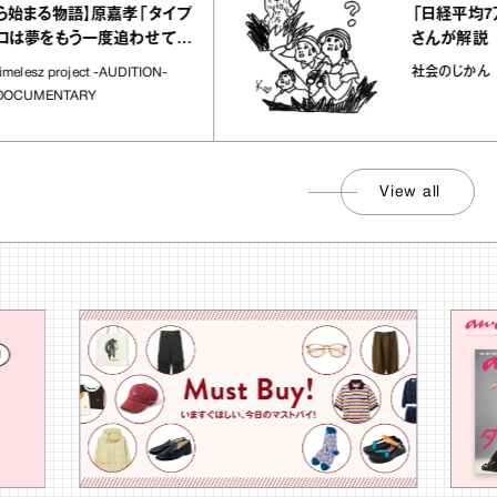
「日経平均7万円
まる物語】原嘉孝「タイプ
さんが解説
夢をもう一度追わせてく
場所」
社会のじかん
esz project -AUDITION-
UMENTARY
View all