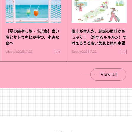
【夏の癒やし旅・小浜島】青い
風土が生んだ、地域の原料がた
海とサトウキビが待つ、小さな
っぷり！ 〈旅するルルルン〉で
島へ
叶えるうるおい美肌と旅の余韻
PR
PR
Lifestyle
2026.7.22
Beauty
2026.7.22
View all