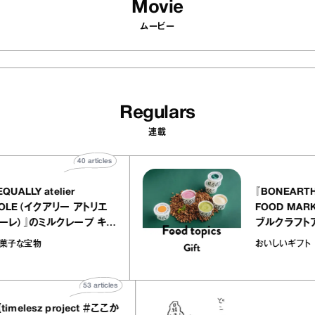
Movie
ムービー
Regulars
連載
40
articles
『EQUALLY atelier
『BONE
NOLE（イクアリー アトリエ
FOOD 
ノーレ）』のミルクレープ キャ
ブルクラ
ラメルバニーユほか｜chico
｜真野知
お菓子な宝物
おいしいギ
の“お菓子な宝物”
ト」
53
articles
elesz project ＃ここか