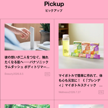
Pickup
ピックアップ
彼の想いが二人をつなぐ。触れ
たくなる肌へ──パナソニック
ラムダッシュ ボディトリマーが
進化！
PR
Beauty
2026.8.5
マイボトルで簡単に作れて、体
も心も元気に！ 《「ブレンデ
ィ」マイボトルスティック い
いこと毎日》シリーズが誕生
PR
Wellness
2026.7.27