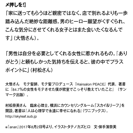
メ押しを！】
「家に送ってもらうほど親密ではなく、店で別れるよりも一歩
踏み込んだ絶妙な距離感。男のヒーロー願望がくすぐられ、
こんな気分にさせてくれる女子とはまた会いたくなるんで
す」（大悟さん）。
「男性は自分を必要としてくれる女性に惹かれるもの。『あり
がとう』と頼もしかった気持ちを伝えると、彼の中でプラス
ポイントに」（村松さん）
大悟さん モテ髪師。モテ髪プロデュース『Hairsalon PEACE』代表。著書
に『84.7％の女性をモテさせた僕が密室でこっそり教えていたこと』（サン
マーク出版）。
村松奈美さん 臨床心理士。横浜にカウンセリングルーム「スカイ＆リーフ」を
開設。著書は『人は心理学で永遠に幸せになれる』（ワニブックス）。
http://skyleaf.sub.jp
※『anan』2017年8月2日号より。イラスト・タテノカズヒロ 文・保手濱奈美