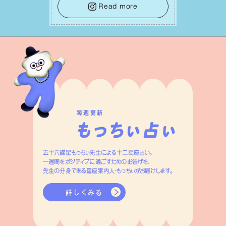
踏み出して。⼀⼈⼀⼈の良いところが混
Read more
ざり合い、ハッピーな未来が形作られて
いきます。
毎週更新
五十六謀星もっちぃ先生による十二星座占い。
一週間をポジティブに過ごすためのお告げを、
先生の分身である星座案内人・もっちぃがお届けします。
詳しくみる