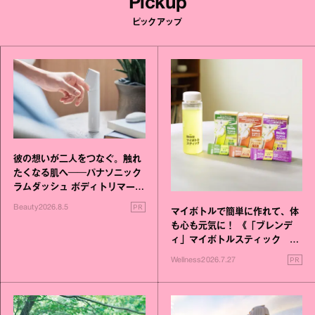
Pickup
ピックアップ
彼の想いが二人をつなぐ。触れ
たくなる肌へ──パナソニック
ラムダッシュ ボディトリマーが
進化！
PR
Beauty
2026.8.5
マイボトルで簡単に作れて、体
も心も元気に！ 《「ブレンデ
ィ」マイボトルスティック い
いこと毎日》シリーズが誕生
PR
Wellness
2026.7.27