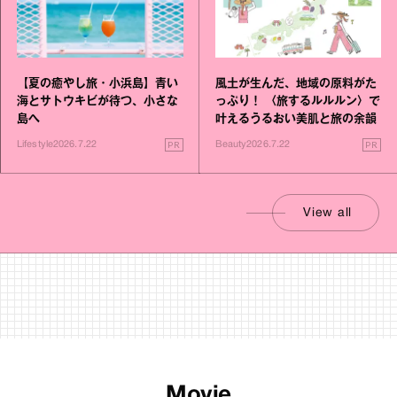
【夏の癒やし旅・小浜島】青い
風土が生んだ、地域の原料がた
海とサトウキビが待つ、小さな
っぷり！ 〈旅するルルルン〉で
島へ
叶えるうるおい美肌と旅の余韻
PR
PR
Lifestyle
2026.7.22
Beauty
2026.7.22
View all
Movie