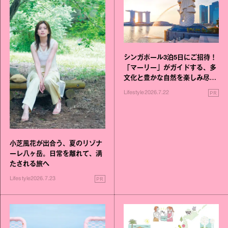
シンガポール3泊5日にご招待！
「マーリー」がガイドする、多
文化と豊かな自然を楽しみ尽く
す旅
PR
Lifestyle
2026.7.22
小芝風花が出合う、夏のリゾナ
ーレ八ヶ岳。日常を離れて、満
たされる旅へ
PR
Lifestyle
2026.7.23