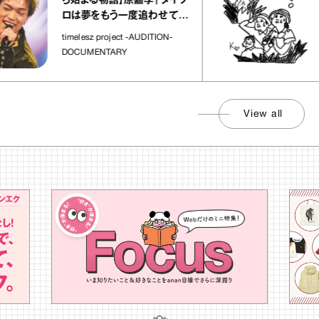
「日
ら始まる物語】原嘉孝「タイプ
さん
ロは夢をもう一度追わせてく
れた場所」
社会
timelesz project -AUDITION-
DOCUMENTARY
View all