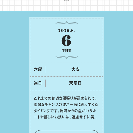
2026
.
8
.
6
THU
六曜
⼤安
選日
天恩⽇
これまでの地道な頑張りが認められて、
素敵なチャンスの波が⼀気に巡ってくる
タイミングです。周囲からの温かいサポ
ートや嬉しいお誘いは、遠慮せずに笑顔
で受け取りましょう。みんなと⼀緒に幸
せになっていくイメージを持って⼀歩を