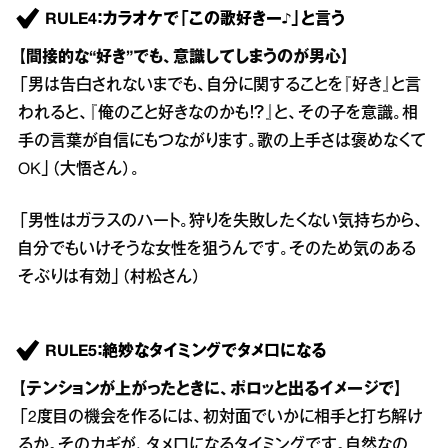
RULE4：カラオケで「この歌好きー♪」と言う
【間接的な“好き”でも、意識してしまうのが男心】
「男は告白されないまでも、自分に関することを『好き』と言
われると、『俺のこと好きなのかも！？』と、その子を意識。相
手の言葉が自信にもつながります。歌の上手さは褒めなくて
OK」（大悟さん）。
「男性はガラスのハート。狩りを失敗したくない気持ちから、
自分でもいけそうな女性を狙うんです。そのため気のある
そぶりは有効」（村松さん）
RULE5：絶妙なタイミングでタメ口になる
【テンションが上がったときに、ポロッと出るイメージで】
「2度目の機会を作るには、初対面でいかに相手と打ち解け
るか。そのカギが、タメ口になるタイミングです。自然なの