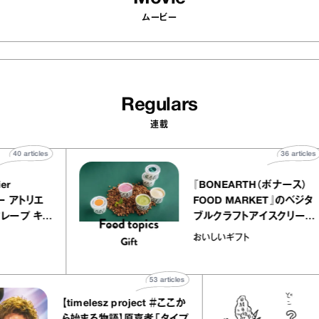
ムービー
Regulars
連載
40
articles
3
 atelier
『BONEARTH（ボナ
イクアリー アトリエ
FOOD MARKET』
のミルクレープ キャ
ブルクラフトアイスク
ーユほか｜chico
｜真野知子の「おい
物
おいしいギフト
子な宝物”
ト」
53
articles
【timelesz project ＃ここか