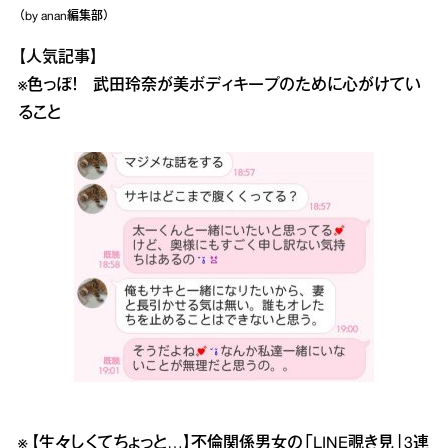
（by anan編集部）
【人気記事】
※色っぽ！ 武田玲奈が美ボディキープのために心がけてい
ること
※
【生々しくてちょっと…】不倫関係男女の「LINE覗き見」3連