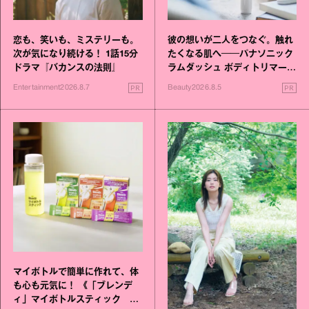
恋も、笑いも、ミステリーも。
彼の想いが二人をつなぐ。触れ
次が気になり続ける！ 1話15分
たくなる肌へ──パナソニック
ドラマ『バカンスの法則』
ラムダッシュ ボディトリマーが
進化！
PR
PR
Entertainment
2026.8.7
Beauty
2026.8.5
マイボトルで簡単に作れて、体
も心も元気に！ 《「ブレンデ
ィ」マイボトルスティック い