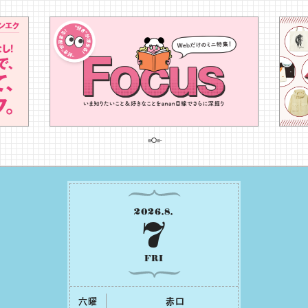
2026
.
8
.
7
FRI
六曜
⾚⼝