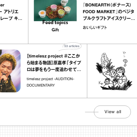
 atelier
『BONEARTH（ボナ
イクアリー アトリエ
FOOD MARKET』の
のミルクレープ キャ
ブルクラフトアイスク
ーユほか｜chico
｜真野知子の「おいし
物
おいしいギフト
な宝物”
ト」
53
articles
【timelesz project ＃ここか
「
ら始まる物語】原嘉孝「タイプ
さ
ロは夢をもう一度追わせてく
れた場所」
社会
timelesz project -AUDITION-
DOCUMENTARY
View all