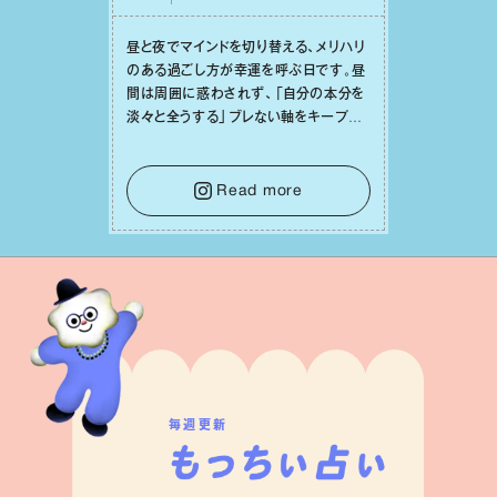
昼と夜でマインドを切り替える、メリハリ
のある過ごし⽅が幸運を呼ぶ⽇です。昼
間は周囲に惑わされず、「⾃分の本分を
淡々と全うする」ブレない軸をキープし
て。そして夜は、疲れや寂しさから⽢い
⾔葉に流されないよう、⼼にしっかりブ
レーキをかけること。この意識の切り替
Read more
えが、あなたに確かな安⼼感をもたらす
はずです。
毎週更新