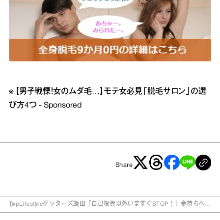
※
【男子戦慄！女のムダ毛…】モテ女必見「脱毛サロン」の選
び方4つ - Sponsored
Share
Top
Lifestyle
ゲッターズ飯田「自己投資以外いますぐSTOP！」金持ちへの
近道とは