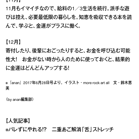
【11月】
11月もイマイチなので、給料の1／3生活を続行。派手な遊
びは控え、必要最低限の暮らしを。知恵を吸収できる本を読
んで、学ぶと、金運がプラスに働く。
【12月】
寄付したり、後輩におごったりすると、お金を呼び込む可能
性大！ お金がない時から人のために使っておくと、結果的
に金運はどんどんアップする！
※『anan』2017年6月28日号より。イラスト・more rock art all 文・鈴木恵
美
（by anan編集部）
【人気記事】
※
バレずにやれる！？ 二重あご解消「舌」ストレッチ