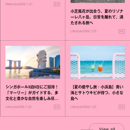
いこと毎日》シリーズが誕生
PR
Wellness
2026.7.27
小芝風花が出合う、夏のリゾナ
ーレ八ヶ岳。日常を離れて、満
たされる旅へ
PR
Lifestyle
2026.7.23
シンガポール3泊5日にご招待！
【夏の癒やし旅・小浜島】青い
「マーリー」がガイドする、多
海とサトウキビが待つ、小さな
文化と豊かな自然を楽しみ尽く
島へ
す旅
PR
PR
Lifestyle
2026.7.22
Lifestyle
2026.7.22
View all