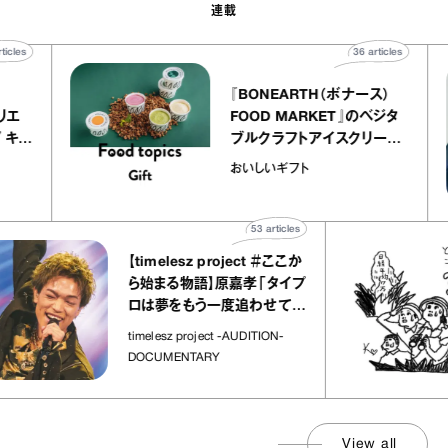
連載
40
articles
36
articles
er
『BONEARTH（ボナース）
ー アトリエ
FOOD MARKET』のベジタ
レープ キャ
ブルクラフトアイスクリーム
｜chico
｜真野知子の「おいしいギフ
おいしいギフト
”
ト」
53
articles
【timelesz project ＃ここか
ら始まる物語】原嘉孝「タイプ
ロは夢をもう一度追わせてく
れた場所」
timelesz project -AUDITION-
DOCUMENTARY
View all