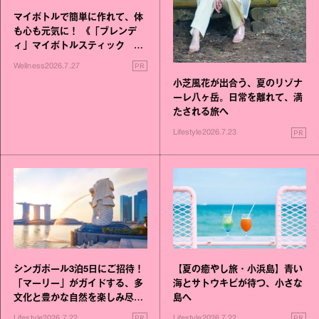
マイボトルで簡単に作れて、体
も心も元気に！ 《「ブレンデ
ィ」マイボトルスティック い
いこと毎日》シリーズが誕生
PR
Wellness
2026.7.27
小芝風花が出合う、夏のリゾナ
ーレ八ヶ岳。日常を離れて、満
たされる旅へ
PR
Lifestyle
2026.7.23
シンガポール3泊5日にご招待！
【夏の癒やし旅・小浜島】青い
「マーリー」がガイドする、多
海とサトウキビが待つ、小さな
文化と豊かな自然を楽しみ尽く
島へ
す旅
PR
PR
Lifestyle
2026.7.22
Lifestyle
2026.7.22