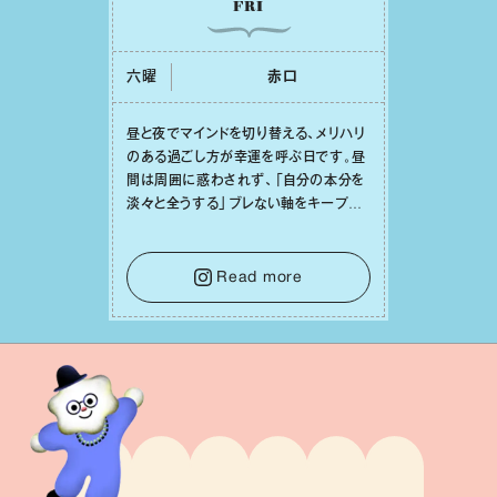
FRI
六曜
⾚⼝
昼と夜でマインドを切り替える、メリハリ
のある過ごし⽅が幸運を呼ぶ⽇です。昼
間は周囲に惑わされず、「⾃分の本分を
淡々と全うする」ブレない軸をキープし
て。そして夜は、疲れや寂しさから⽢い
⾔葉に流されないよう、⼼にしっかりブ
レーキをかけること。この意識の切り替
Read more
えが、あなたに確かな安⼼感をもたらす
はずです。