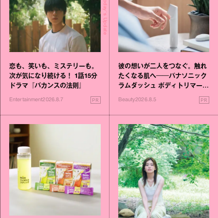
Today's Update
恋も、笑いも、ミステリーも。
彼の想いが二人をつなぐ。触れ
次が気になり続ける！ 1話15分
たくなる肌へ──パナソニック
ドラマ『バカンスの法則』
ラムダッシュ ボディトリマーが
進化！
PR
PR
Entertainment
2026.8.7
Beauty
2026.8.5