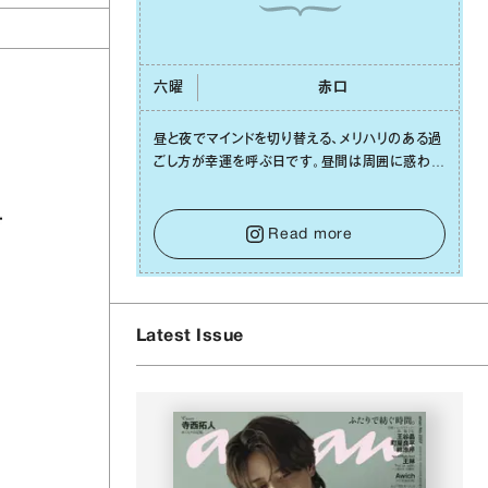
六曜
⾚⼝
昼と夜でマインドを切り替える、メリハリのある過
ごし⽅が幸運を呼ぶ⽇です。昼間は周囲に惑わさ
れず、「⾃分の本分を淡々と全うする」ブレない軸
をキープして。そして夜は、疲れや寂しさから⽢
い⾔葉に流されないよう、⼼にしっかりブレーキ
Read more
をかけること。この意識の切り替えが、あなたに
確かな安⼼感をもたらすはずです。
Latest Issue