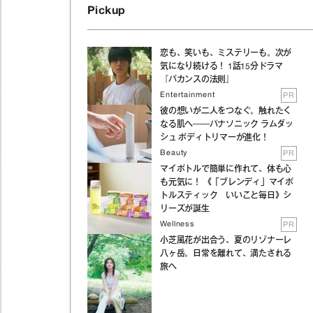
Pickup
恋も、笑いも、ミステリーも。次が
気になり続ける！ 1話15分ドラマ
『バカンスの法則』
Entertainment
PR
彼の想いが二人をつなぐ。触れたく
なる肌へ──パナソニック ラムダッ
シュ ボディトリマーが進化！
Beauty
PR
マイボトルで簡単に作れて、体も心
も元気に！ 《「ブレンディ」マイボ
トルスティック いいこと毎日》シ
リーズが誕生
Wellness
PR
小芝風花が出合う、夏のリゾナーレ
八ヶ岳。日常を離れて、満たされる
旅へ