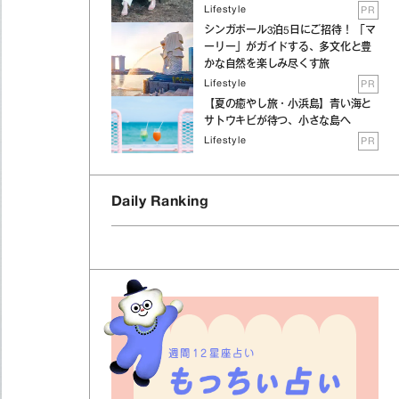
Lifestyle
PR
シンガポール3泊5日にご招待！ 「マ
ーリー」がガイドする、多文化と豊
かな自然を楽しみ尽くす旅
Lifestyle
PR
【夏の癒やし旅・小浜島】青い海と
サトウキビが待つ、小さな島へ
Lifestyle
PR
Daily Ranking
週間12星座占い