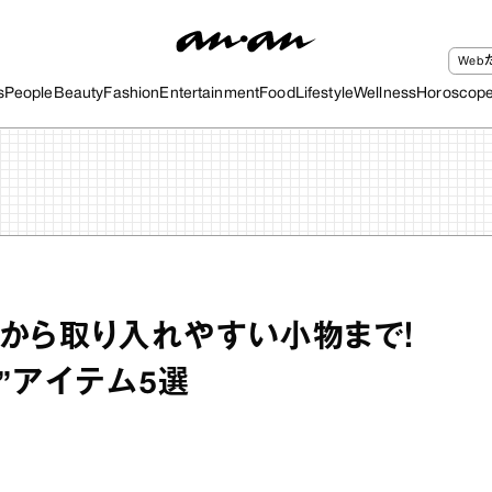
We
s
People
Beauty
Fashion
Entertainment
Food
Lifestyle
Wellness
Horoscop
から取り入れやすい小物まで！
od”アイテム5選