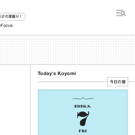
bだけの深掘り！
e
Focus
Today's Koyomi
今日の暦
2026
.
8
.
7
FRI